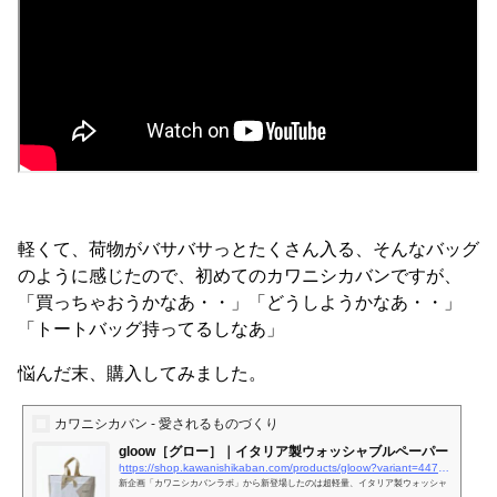
軽くて、荷物がバサバサっとたくさん入る、そんなバッグ
のように感じたので、初めてのカワニシカバンですが、
「買っちゃおうかなあ・・」「どうしようかなあ・・」
「トートバッグ持ってるしなあ」
悩んだ末、購入してみました。
カワニシカバン - 愛されるものづくり
gloow［グロー］｜イタリア製ウォッシャブルペーパー
https://shop.kawanishikaban.com/products/gloow?variant=44776844427433&#038;country=JP&#038;currency=JPY&#038;utm_medium=product_sync&#038;utm_source=google&#038;utm_content=sag_organic&#038;utm_campaign=sag_organic&#038;srsltid=AfmBOorafSbYwFiUf-B5jBmkW8J2S_t7k8MqvCZm96pXINd2aGtLixSJuS4
新企画「カワニシカバンラボ」から新登場したのは超軽量、イタリア製ウォッシャ