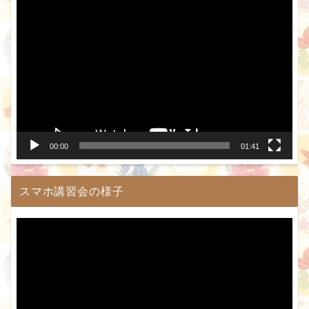
動
画
プ
レ
ー
ヤ
ー
00:00
01:41
スマホ講習会の様子
動
画
プ
レ
ー