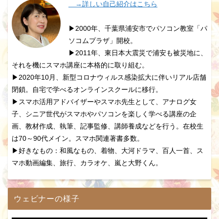
→詳しい自己紹介はこちら
▶2000年、千葉県浦安市でパソコン教室「パ
ソコムプラザ」開校。
▶2011年、東日本大震災で浦安も被災地に、
それを機にスマホ講座に本格的に取り組む。
▶2020年10月、新型コロナウィルス感染拡大に伴いリアル店舗
閉鎖。自宅で学べるオンラインスクールに移行。
▶スマホ活用アドバイザーやスマホ先生として、アナログ女
子、シニア世代がスマホやパソコンを楽しく学べる講座の企
画、教材作成、執筆、記事監修、講師養成などを行う。在校生
は70～90代メイン。スマホ関連著書多数。
▶好きなもの：和風なもの、着物、大河ドラマ、百人一首、ス
マホ動画編集、旅行、カラオケ、嵐と大野くん。
ウェビナーの様子