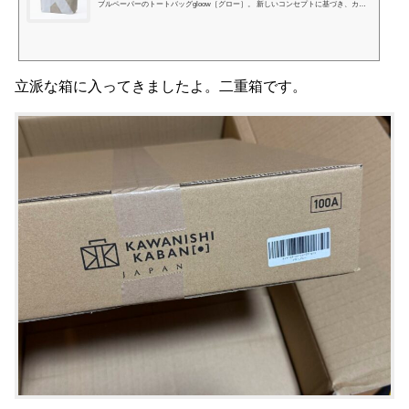
ブルペーパーのトートバッグgloow［グロー］。 新しいコンセプトに基づき、カワ
ニシカバンの挑戦が詰まったアイテムです。 ↓「カワニシカバンラボ」の詳しい説
明はこちら。https://shop.kawanishikaban.com/collections/kawanisikaban_labo カワニ
シカバンのショップバッグ、gloow［グロー］に採用した素材は紙でありながら、レ
ザーのような質感を持ち、縫製・印刷を行える天然素材「イタリア製ウォッシャブ
ルペーパー」です。 やぶれにくく繰り返し使え、...
立派な箱に入ってきましたよ。二重箱です。