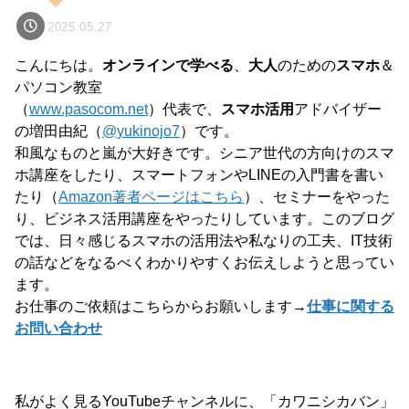
2025.05.27
こんにちは。
オンラインで学べる
、
大人
のための
スマホ
＆
パソコン教室
（
www.pasocom.net
）代表で、
スマホ活用
アドバイザー
の増田由紀（
@yukinojo7
）です。
和風なものと嵐が大好きです。シニア世代の方向けのスマ
ホ講座をしたり、スマートフォンやLINEの入門書を書い
たり（
Amazon著者ページはこちら
）、セミナーをやった
り、ビジネス活用講座をやったりしています。このブログ
では、日々感じるスマホの活用法や私なりの工夫、IT技術
の話などをなるべくわかりやすくお伝えしようと思ってい
ます。
お仕事のご依頼はこちらからお願いします→
仕事に関する
お問い合わせ
私がよく見るYouTubeチャンネルに、「カワニシカバン」