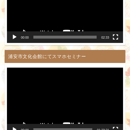
レ
ー
ヤ
ー
00:00
02:33
浦安市文化会館にてスマホセミナー
動
画
プ
レ
ー
ヤ
ー