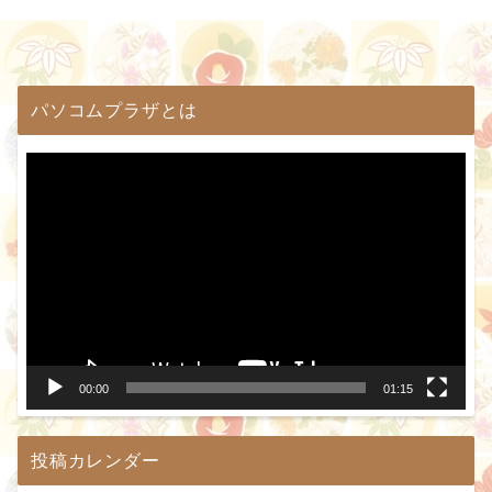
パソコムプラザとは
動
画
プ
レ
ー
ヤ
ー
00:00
01:15
投稿カレンダー