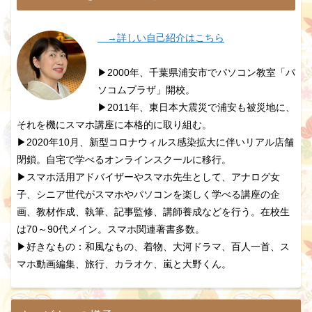
→詳しい自己紹介はこちら
▶2000年、千葉県浦安市でパソコン教室「パ
ソコムプラザ」開校。
▶2011年、東日本大震災で浦安も被災地に、
それを機にスマホ講座に本格的に取り組む。
▶2020年10月、新型コロナウィルス感染拡大に伴いリアル店舗
閉鎖。自宅で学べるオンラインスクールに移行。
▶スマホ活用アドバイザーやスマホ先生として、アナログ女
子、シニア世代がスマホやパソコンを楽しく学べる講座の企
画、教材作成、執筆、記事監修、講師養成などを行う。在校生
は70～90代メイン。スマホ関連著書多数。
▶好きなもの：和風なもの、着物、大河ドラマ、百人一首、ス
マホ動画編集、旅行、カラオケ、嵐と大野くん。