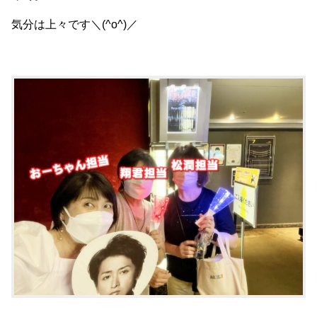
気分は上々です＼(^o^)／