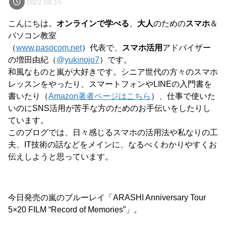
2022.09.15
こんにちは。
オンラインで学べる
、
大人
のための
スマホ
＆
パソコン教室
（
www.pasocom.net
）代表で、
スマホ活用
アドバイザー
の増田由紀（
@yukinojo7
）です。
和風なものと嵐が大好きです。シニア世代の方々のスマホ
レッスンをやったり、スマートフォンやLINEの入門書を
書いたり（
Amazon著者ページはこちら
）、仕事で使いた
いのにSNS活用が苦手な方のためのお手伝いをしたりし
ています。
このブログでは、日々感じるスマホの活用法や私なりの工
夫、IT技術の話などをメインに、なるべくわかりやすくお
伝えしようと思っています。
今日発売の嵐のブルーレイ「ARASHI Anniversary Tour
5×20 FILM “Record of Memories”」。