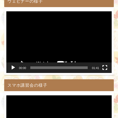
ウェビナーの様子
動
画
プ
レ
ー
ヤ
ー
00:00
01:41
スマホ講習会の様子
動
画
プ