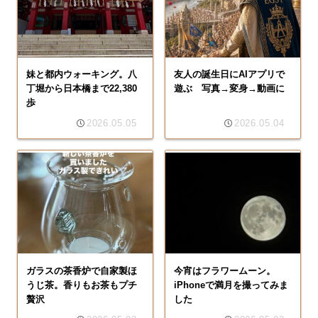
妹と都内ウォーキング。八
友人の誕生日にAIアプリで
丁堀から日本橋まで22,380
遊ぶ 写真→変身→動画に
歩
2026.05.05
2026.05.04
ガラスの茶香炉で自家製ほ
今宵はフラワームーン。
うじ茶。香りもお茶もプチ
iPhoneで満月を撮ってみま
贅沢
した