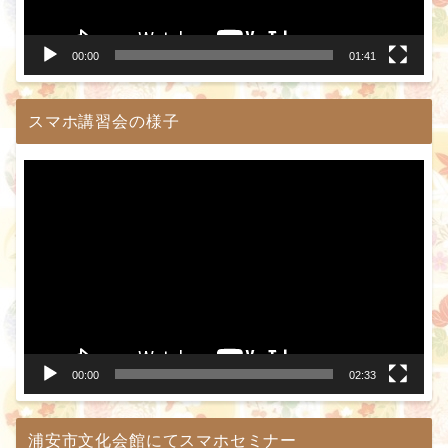
ー
00:00
01:41
スマホ講習会の様子
動
画
プ
レ
ー
ヤ
ー
00:00
02:33
浦安市文化会館にてスマホセミナー