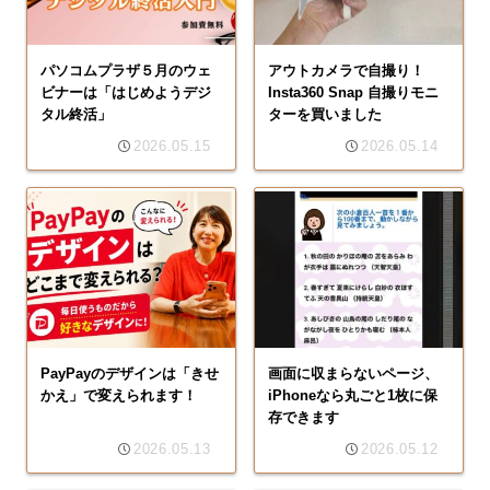
パソコムプラザ５月のウェ
アウトカメラで自撮り！
ビナーは「はじめようデジ
Insta360 Snap 自撮りモニ
タル終活」
ターを買いました
2026.05.15
2026.05.14
PayPayのデザインは「きせ
画面に収まらないページ、
かえ」で変えられます！
iPhoneなら丸ごと1枚に保
存できます
2026.05.13
2026.05.12