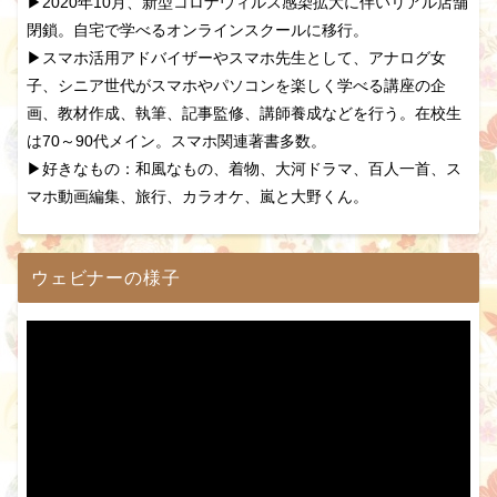
▶2020年10月、新型コロナウィルス感染拡大に伴いリアル店舗
閉鎖。自宅で学べるオンラインスクールに移行。
▶スマホ活用アドバイザーやスマホ先生として、アナログ女
子、シニア世代がスマホやパソコンを楽しく学べる講座の企
画、教材作成、執筆、記事監修、講師養成などを行う。在校生
は70～90代メイン。スマホ関連著書多数。
▶好きなもの：和風なもの、着物、大河ドラマ、百人一首、ス
マホ動画編集、旅行、カラオケ、嵐と大野くん。
ウェビナーの様子
動
画
プ
レ
ー
ヤ