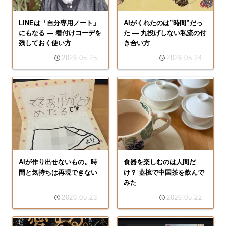
LINEは「自分専用ノート」
AIがくれたのは”時間”だっ
にもなる ― 着付けコーデを
た ― 丸投げしない私流の付
残しておく使い方
き合い方
2026.05.25
2026.05.24
AIが作り出せないもの。時
食器を楽しむのは人間だ
間と気持ちは再現できない
け？ 蓋椀で中国茶を飲んで
みた
2026.05.23
2026.05.22