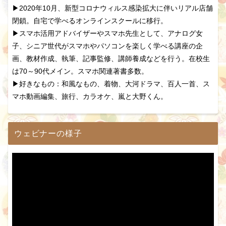
▶2020年10月、新型コロナウィルス感染拡大に伴いリアル店舗
閉鎖。自宅で学べるオンラインスクールに移行。
▶スマホ活用アドバイザーやスマホ先生として、アナログ女
子、シニア世代がスマホやパソコンを楽しく学べる講座の企
画、教材作成、執筆、記事監修、講師養成などを行う。在校生
は70～90代メイン。スマホ関連著書多数。
▶好きなもの：和風なもの、着物、大河ドラマ、百人一首、ス
マホ動画編集、旅行、カラオケ、嵐と大野くん。
ウェビナーの様子
動
画
プ
レ
ー