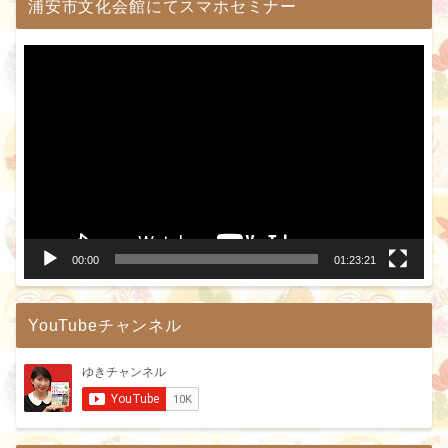
浦安市文化会館にてスマホセミナー
動
画
プ
レ
ー
ヤ
ー
00:00
01:23:21
YouTubeチャンネル