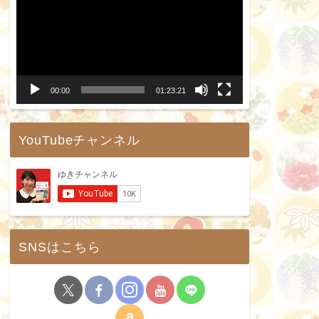
画
プ
レ
ー
00:00
01:23:21
ヤ
ー
YouTubeチャンネル
SNSはこちら