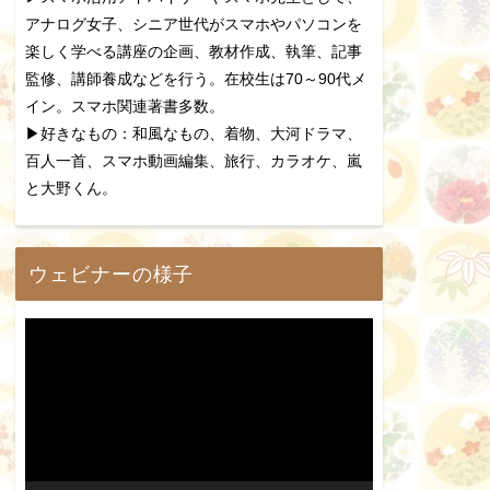
アナログ女子、シニア世代がスマホやパソコンを
楽しく学べる講座の企画、教材作成、執筆、記事
監修、講師養成などを行う。在校生は70～90代メ
イン。スマホ関連著書多数。
▶好きなもの：和風なもの、着物、大河ドラマ、
百人一首、スマホ動画編集、旅行、カラオケ、嵐
と大野くん。
ウェビナーの様子
動
画
プ
レ
ー