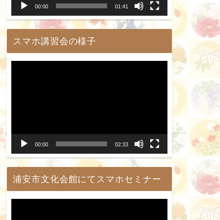
00:00
01:41
ヤ
ー
スマホ講習会の様子
動
画
プ
レ
ー
00:00
02:33
ヤ
ー
浦安市文化会館にてスマホセミナー
動