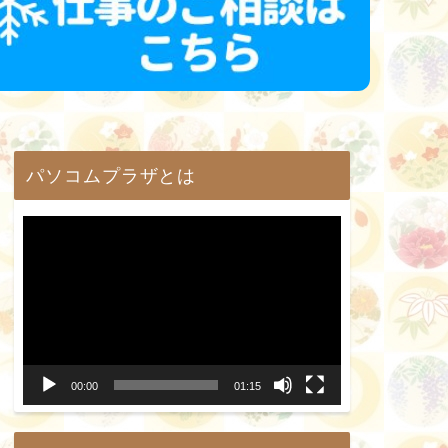
パソコムプラザとは
動
画
プ
レ
ー
00:00
01:15
ヤ
ー