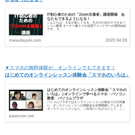
IT初心者のための「Zoom主催者」講座開催 あ
なたもできるようになる！
こんにちは。人生が楽しくなる、大人のためのスマホ＆パ
ソコン教室 オーナー兼スマホ活用アドバイザーの増田由紀
です。 Z…
masudayuki.com
2020.04.09
▼スマホの無料体験が、オンラインでもできます！
はじめてのオンラインレッスン体験会「スマホのいろは」
はじめてのオンラインレッスン体験会「スマホの
いろは」 | オンラインで学べるスマホ・パソコン
教室 パソコムプラザ
パソコムプラザではオンラインレッスンが初めての方対象
に、オンラインレッスンの体験会を定期開催しています。
オンラインレッスンなら、ご自宅にいながらにして、ご自
分のスマホの使い方が学べます。「オンラインレッスンっ
pasocom.net
てどうやるの？」「私でも本当についていける？」まずは
体験会に参加してオンラインレッスンの楽しさ、便利さを
知ってく…