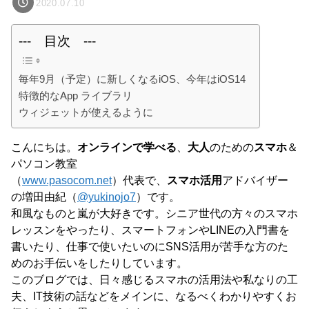
2020.07.10
--- 目次 ---
毎年9月（予定）に新しくなるiOS、今年はiOS14
特徴的なApp ライブラリ
ウィジェットが使えるように
こんにちは。
オンラインで学べる
、
大人
のための
スマホ
＆
パソコン教室
（
www.pasocom.net
）代表で、
スマホ活用
アドバイザー
の増田由紀（
@yukinojo7
）です。
和風なものと嵐が大好きです。シニア世代の方々のスマホ
レッスンをやったり、スマートフォンやLINEの入門書を
書いたり、仕事で使いたいのにSNS活用が苦手な方のた
めのお手伝いをしたりしています。
このブログでは、日々感じるスマホの活用法や私なりの工
夫、IT技術の話などをメインに、なるべくわかりやすくお