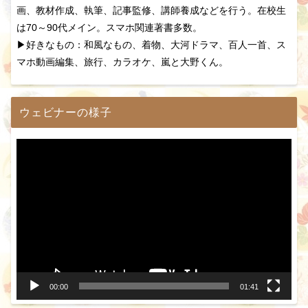
画、教材作成、執筆、記事監修、講師養成などを行う。在校生
は70～90代メイン。スマホ関連著書多数。
▶好きなもの：和風なもの、着物、大河ドラマ、百人一首、ス
マホ動画編集、旅行、カラオケ、嵐と大野くん。
ウェビナーの様子
動
画
プ
レ
ー
ヤ
ー
00:00
01:41