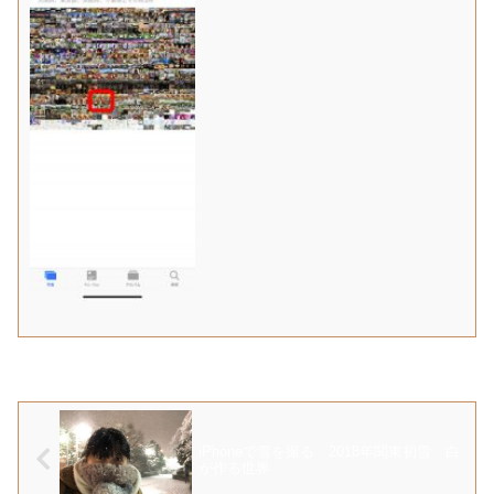
iPhoneで雪を撮る 2018年関東初雪 白
が作る世界