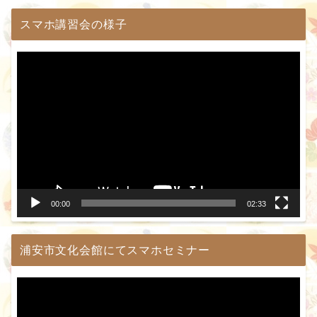
スマホ講習会の様子
動
画
プ
レ
ー
ヤ
ー
00:00
02:33
浦安市文化会館にてスマホセミナー
動
画