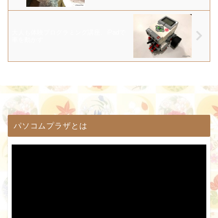
大人も体験プログラミング講座、iPadで
車を動かす
パソコムプラザとは
動
画
プ
レ
ー