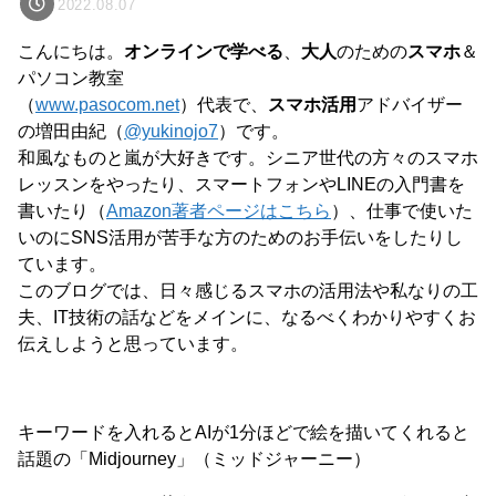
2022.08.07
こんにちは。
オンラインで学べる
、
大人
のための
スマホ
＆
パソコン教室
（
www.pasocom.net
）代表で、
スマホ活用
アドバイザー
の増田由紀（
@yukinojo7
）です。
和風なものと嵐が大好きです。シニア世代の方々のスマホ
レッスンをやったり、スマートフォンやLINEの入門書を
書いたり（
Amazon著者ページはこちら
）、仕事で使いた
いのにSNS活用が苦手な方のためのお手伝いをしたりし
ています。
このブログでは、日々感じるスマホの活用法や私なりの工
夫、IT技術の話などをメインに、なるべくわかりやすくお
伝えしようと思っています。
キーワードを入れるとAIが1分ほどで絵を描いてくれると
話題の「Midjourney」（ミッドジャーニー）