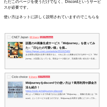
ただこのページを使うだけでなく、Discordというサービ
スが必要です。
使い方はネットに詳しく説明されていますのでこちらを
CNET Japan
69 Users
120 Pockets
話題のAI画像生成サービス「Midjourney」を使ってみ
た--「日なたの可愛い猫」を描...
https://japan.cnet.com/article/35191540/
ある情景を英語の文章で表現すると、それに沿った画像を出力するAIサービス「Mid
journey」が話題になっている。現在はベータ版だが、完成度の高い絵を次々生成す
る機能は驚くほどだ。使い方を説明しつつ、試した結果を見ていこう。
Ciclo choice
6 Users
24 Pockets
Midjourneyをdiscordでの使い方は？商用利用や課金方
法も紹介！
https://ciclo.jp/midjourney-discord/
AIによって神絵が１分で作成できると話題のAI『Midjourney』。画像の生成には「Di
scord」というサービスを使うのですが、Midjourneyを利用する際にどうやってDisc
ordを使えばいいのか、そのやり方や使い方についてわか