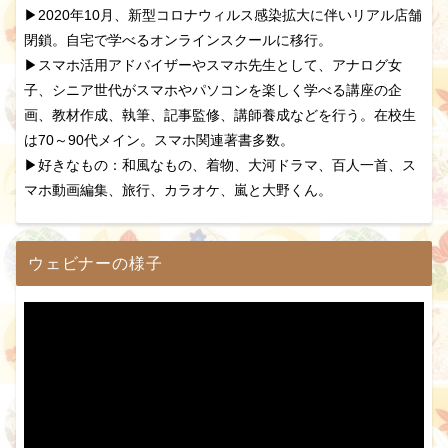
▶2020年10月、新型コロナウィルス感染拡大に伴いリアル店舗
閉鎖。自宅で学べるオンラインスクールに移行。
▶スマホ活用アドバイザーやスマホ先生として、アナログ女
子、シニア世代がスマホやパソコンを楽しく学べる講座の企
画、教材作成、執筆、記事監修、講師養成などを行う。在校生
は70～90代メイン。スマホ関連著書多数。
▶好きなもの：和風なもの、着物、大河ドラマ、百人一首、ス
マホ動画編集、旅行、カラオケ、嵐と大野くん。
ウェビナーの様子
動
画
プ
レ
ー