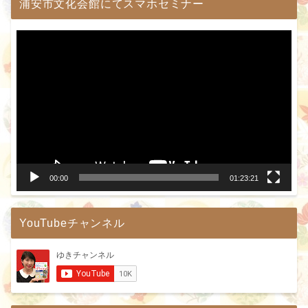
浦安市文化会館にてスマホセミナー
動
画
プ
レ
ー
ヤ
ー
00:00
01:23:21
YouTubeチャンネル