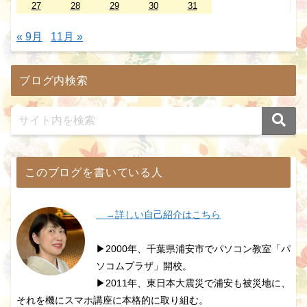
27
28
29
30
31
« 9月
11月 »
ブログ内検索
このブログを書いている人
→詳しい自己紹介はこちら
▶2000年、千葉県浦安市でパソコン教室「パ
ソコムプラザ」開校。
▶2011年、東日本大震災で浦安も被災地に、
それを機にスマホ講座に本格的に取り組む。