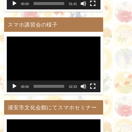
00:00
01:41
ヤ
ー
スマホ講習会の様子
動
画
プ
レ
ー
00:00
02:33
ヤ
ー
浦安市文化会館にてスマホセミナー
動