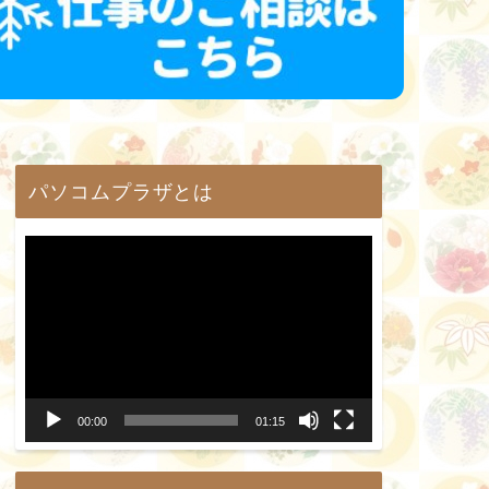
パソコムプラザとは
動
画
プ
レ
ー
00:00
01:15
ヤ
ー