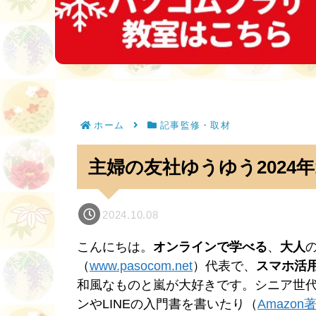
ホーム
記事監修・取材
主婦の友社ゆうゆう2024
2024.10.08
こんにちは。
オンラインで学べる
、
大人
（
www.pasocom.net
）代表で、
スマホ活
和風なものと嵐が大好きです。シニア世
ンやLINEの入門書を書いたり（
Amazo