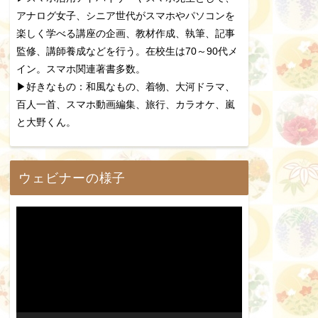
アナログ女子、シニア世代がスマホやパソコンを
楽しく学べる講座の企画、教材作成、執筆、記事
監修、講師養成などを行う。在校生は70～90代メ
イン。スマホ関連著書多数。
▶好きなもの：和風なもの、着物、大河ドラマ、
百人一首、スマホ動画編集、旅行、カラオケ、嵐
と大野くん。
ウェビナーの様子
動
画
プ
レ
ー