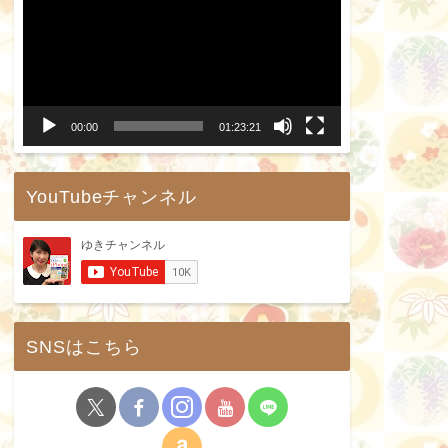
画
プ
レ
ー
00:00
01:23:21
ヤ
ー
YouTubeチャンネル
SNSはこちら