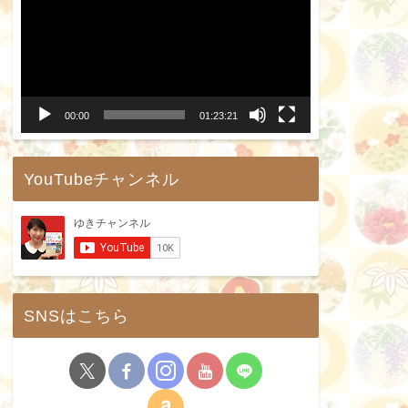
画
プ
レ
ー
00:00
01:23:21
ヤ
ー
YouTubeチャンネル
SNSはこちら