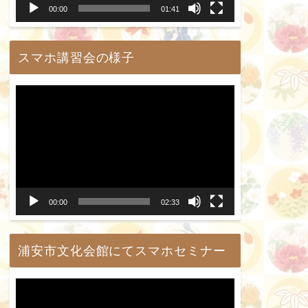
00:00
01:41
ヤ
ー
スマホ講習会の様子
動
画
プ
レ
ー
00:00
02:33
ヤ
ー
浦安市文化会館にてスマホセミナー
動