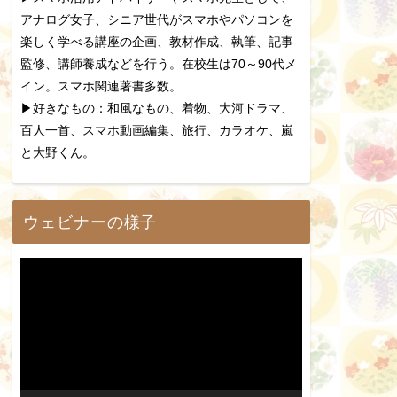
アナログ女子、シニア世代がスマホやパソコンを
楽しく学べる講座の企画、教材作成、執筆、記事
監修、講師養成などを行う。在校生は70～90代メ
イン。スマホ関連著書多数。
▶好きなもの：和風なもの、着物、大河ドラマ、
百人一首、スマホ動画編集、旅行、カラオケ、嵐
と大野くん。
ウェビナーの様子
動
画
プ
レ
ー