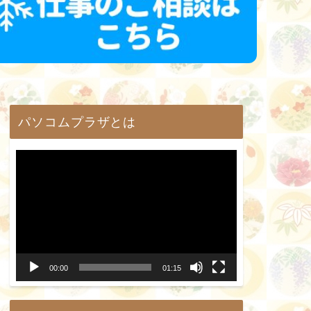
パソコムプラザとは
動
画
プ
レ
ー
00:00
01:15
ヤ
ー