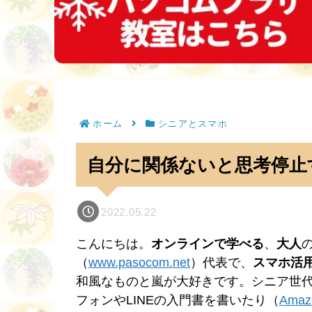
ホーム
シニアとスマホ
自分に関係ないと思考停止
2022.05.22
こんにちは。
オンラインで学べる
、
大人
（
www.pasocom.net
）代表で、
スマホ活
和風なものと嵐が大好きです。シニア世
フォンやLINEの入門書を書いたり（
Ama