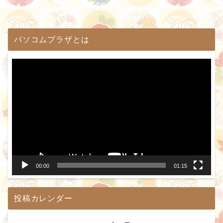
パソコムプラザとは
動
画
プ
レ
ー
ヤ
ー
00:00
01:15
投稿カレンダー