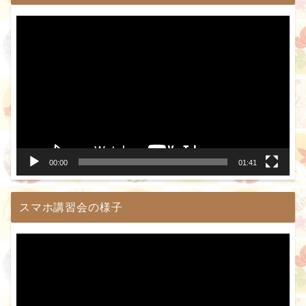
動
画
プ
レ
ー
ヤ
ー
00:00
01:41
スマホ講習会の様子
動
画
プ
レ