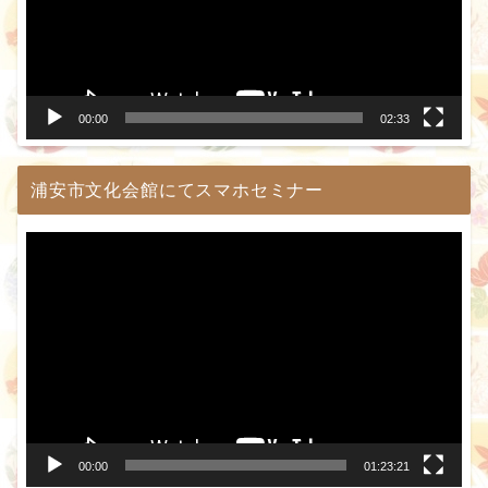
ー
ヤ
ー
00:00
02:33
浦安市文化会館にてスマホセミナー
動
画
プ
レ
ー
ヤ
ー
00:00
01:23:21