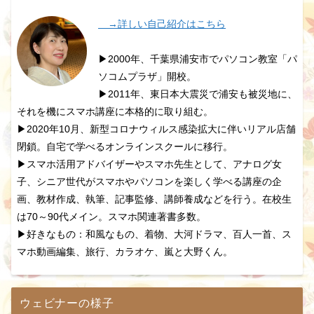
→詳しい自己紹介はこちら
▶2000年、千葉県浦安市でパソコン教室「パ
ソコムプラザ」開校。
▶2011年、東日本大震災で浦安も被災地に、
それを機にスマホ講座に本格的に取り組む。
▶2020年10月、新型コロナウィルス感染拡大に伴いリアル店舗
閉鎖。自宅で学べるオンラインスクールに移行。
▶スマホ活用アドバイザーやスマホ先生として、アナログ女
子、シニア世代がスマホやパソコンを楽しく学べる講座の企
画、教材作成、執筆、記事監修、講師養成などを行う。在校生
は70～90代メイン。スマホ関連著書多数。
▶好きなもの：和風なもの、着物、大河ドラマ、百人一首、ス
マホ動画編集、旅行、カラオケ、嵐と大野くん。
ウェビナーの様子