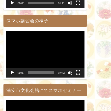
00:00
01:41
ヤ
ー
スマホ講習会の様子
動
画
プ
レ
ー
00:00
02:33
ヤ
ー
浦安市文化会館にてスマホセミナー
動