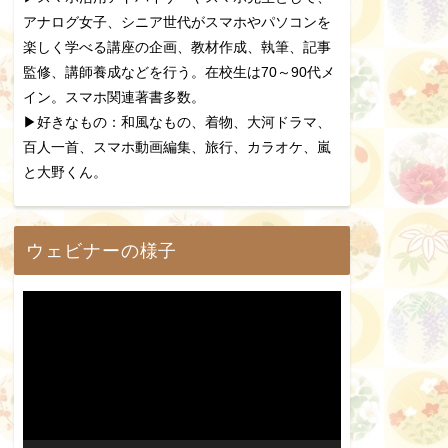
アナログ女子、シニア世代がスマホやパソコンを
楽しく学べる講座の企画、教材作成、執筆、記事
監修、講師養成などを行う。在校生は70～90代メ
イン。スマホ関連著書多数。
▶好きなもの：和風なもの、着物、大河ドラマ、
百人一首、スマホ動画編集、旅行、カラオケ、嵐
と大野くん。
ウェビナーの様子
動
画
プ
レ
ー