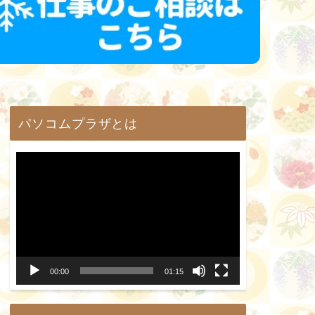
パソコムプラザとは
動
画
プ
レ
ー
00:00
01:15
ヤ
ー