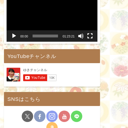
画
プ
レ
ー
00:00
01:23:21
ヤ
ー
YouTubeチャンネル
SNSはこちら