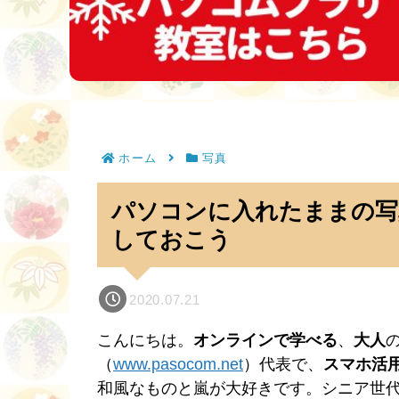
ホーム
写真
パソコンに入れたままの写
しておこう
2020.07.21
こんにちは。
オンラインで学べる
、
大人
（
www.pasocom.net
）代表で、
スマホ活
和風なものと嵐が大好きです。シニア世