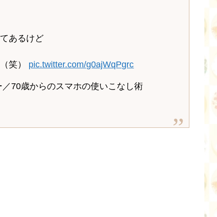
ってあるけど
！（笑）
pic.twitter.com/g0ajWqPgrc
ー／70歳からのスマホの使いこなし術