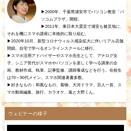
▶2000年、千葉県浦安市でパソコン教室「パ
ソコムプラザ」開校。
▶2011年、東日本大震災で浦安も被災地に、
それを機にスマホ講座に本格的に取り組む。
▶2020年10月、新型コロナウィルス感染拡大に伴いリアル店舗
閉鎖。自宅で学べるオンラインスクールに移行。
▶スマホ活用アドバイザーやスマホ先生として、アナログ女
子、シニア世代がスマホやパソコンを楽しく学べる講座の企
画、教材作成、執筆、記事監修、講師養成などを行う。在校生
は70～90代メイン。スマホ関連著書多数。
▶好きなもの：和風なもの、着物、大河ドラマ、百人一首、ス
マホ動画編集、旅行、カラオケ、嵐と大野くん。
ウェビナーの様子
動