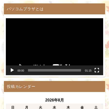
パソコムプラザとは
動
画
プ
レ
ー
ヤ
ー
00:00
01:15
投稿カレンダー
2026年8月
日
月
火
水
木
金
土