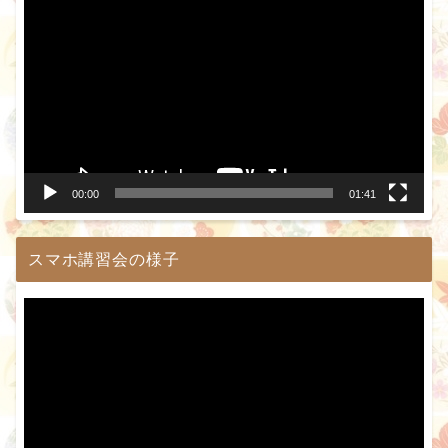
画
プ
レ
ー
ヤ
ー
00:00
01:41
スマホ講習会の様子
動
画
プ
レ
ー