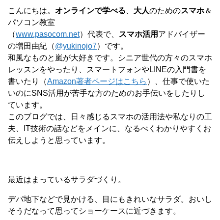
こんにちは。
オンラインで学べる
、
大人
のための
スマホ
＆
パソコン教室
（
www.pasocom.net
）代表で、
スマホ活用
アドバイザー
の増田由紀（
@yukinojo7
）です。
和風なものと嵐が大好きです。シニア世代の方々のスマホ
レッスンをやったり、スマートフォンやLINEの入門書を
書いたり（
Amazon著者ページはこちら
）、仕事で使いた
いのにSNS活用が苦手な方のためのお手伝いをしたりし
ています。
このブログでは、日々感じるスマホの活用法や私なりの工
夫、IT技術の話などをメインに、なるべくわかりやすくお
伝えしようと思っています。
最近はまっているサラダづくり。
デパ地下などで見かける、目にもきれいなサラダ。おいし
そうだなって思ってショーケースに近づきます。