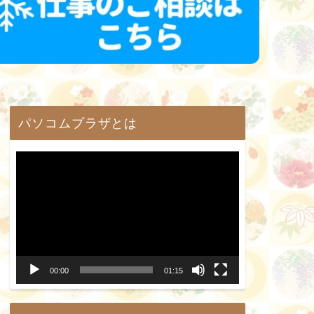
パソコムプラザとは
動
画
プ
レ
ー
00:00
01:15
ヤ
ー