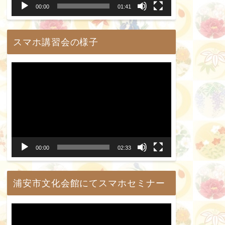
00:00
01:41
ヤ
ー
スマホ講習会の様子
動
画
プ
レ
ー
00:00
02:33
ヤ
ー
浦安市文化会館にてスマホセミナー
動