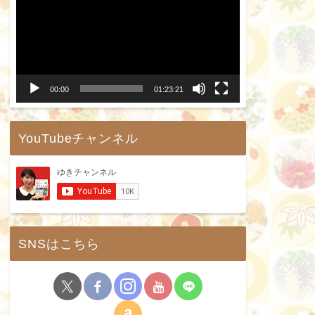
画
プ
レ
ー
00:00
01:23:21
ヤ
ー
YouTubeチャンネル
SNSはこちら