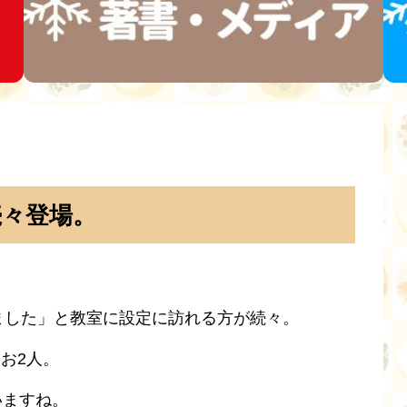
続々登場。
しました」と教室に設定に訪れる方が続々。
たお2人。
いますね。