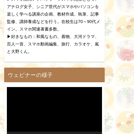
アナログ女子、シニア世代がスマホやパソコンを
楽しく学べる講座の企画、教材作成、執筆、記事
監修、講師養成などを行う。在校生は70～90代メ
イン。スマホ関連著書多数。
▶好きなもの：和風なもの、着物、大河ドラマ、
百人一首、スマホ動画編集、旅行、カラオケ、嵐
と大野くん。
ウェビナーの様子
動
画
プ
レ
ー