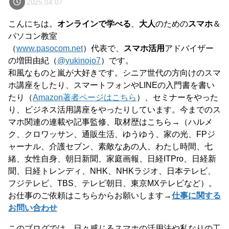
2025.04.07
こんにちは。
オンラインで学べる
、
大人
のための
スマホ
＆
パソコン教室
（
www.pasocom.net
）代表で、
スマホ活用
アドバイザー
の増田由紀（
@yukinojo7
）です。
和風なものと嵐が大好きです。シニア世代の方向けのスマ
ホ講座をしたり、スマートフォンやLINEの入門書を書い
たり（
Amazon著者ページはこちら
）、セミナーをやった
り、ビジネス活用講座をやったりしています。今までのス
マホ関連の連載や記事監修、取材歴はこちら→（ハルメ
ク、クロワッサン、通販生活、ゆうゆう、家の光、FPジ
ャーナル、介護セブン、素敵なあの人、わたし時間、七
緒、女性自身、朝日新聞、家庭画報、日経ITPro、日経新
聞、日経トレンディ、NHK、NHKラジオ、日本テレビ、
フジテレビ、TBS、テレビ朝日、東京MXテレビなど）。
お仕事のご依頼はこちらからお願いします→
仕事に関する
お問い合わせ
このブログでは、日々感じるスマホの活用法や私なりの工