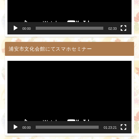
ー
ヤ
ー
00:00
02:33
浦安市文化会館にてスマホセミナー
動
画
プ
レ
ー
ヤ
ー
00:00
01:23:21