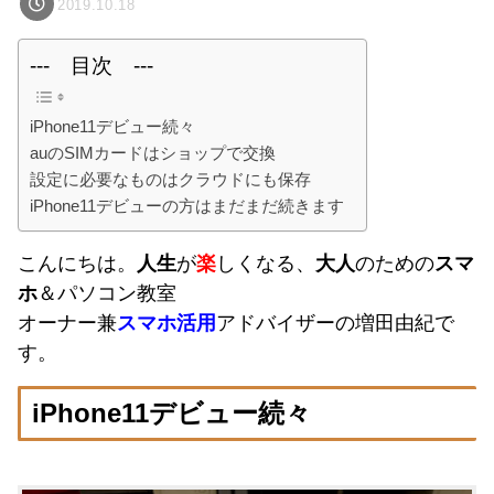
2019.10.18
--- 目次 ---
iPhone11デビュー続々
auのSIMカードはショップで交換
設定に必要なものはクラウドにも保存
iPhone11デビューの方はまだまだ続きます
こんにちは。
人生
が
楽
しくなる、
大人
のための
スマ
ホ
＆パソコン教室
オーナー兼
スマホ活用
アドバイザーの増田由紀で
す。
iPhone11デビュー続々