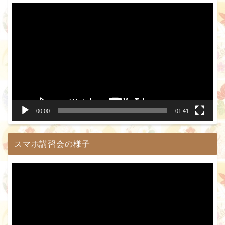
動
画
プ
レ
ー
ヤ
ー
00:00
01:41
スマホ講習会の様子
動
画
プ
レ