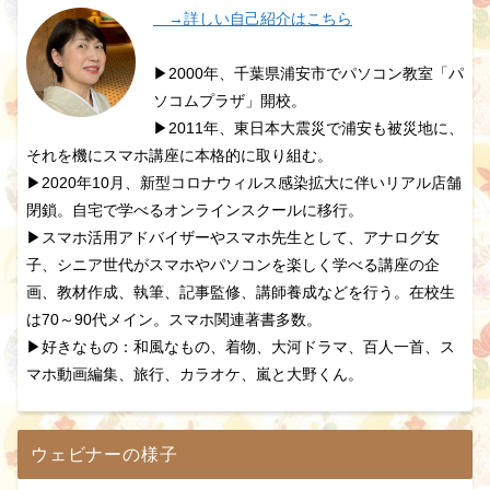
→詳しい自己紹介はこちら
▶2000年、千葉県浦安市でパソコン教室「パ
ソコムプラザ」開校。
▶2011年、東日本大震災で浦安も被災地に、
それを機にスマホ講座に本格的に取り組む。
▶2020年10月、新型コロナウィルス感染拡大に伴いリアル店舗
閉鎖。自宅で学べるオンラインスクールに移行。
▶スマホ活用アドバイザーやスマホ先生として、アナログ女
子、シニア世代がスマホやパソコンを楽しく学べる講座の企
画、教材作成、執筆、記事監修、講師養成などを行う。在校生
は70～90代メイン。スマホ関連著書多数。
▶好きなもの：和風なもの、着物、大河ドラマ、百人一首、ス
マホ動画編集、旅行、カラオケ、嵐と大野くん。
ウェビナーの様子