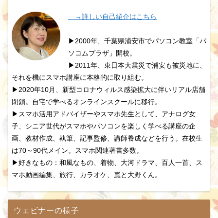
→詳しい自己紹介はこちら
▶2000年、千葉県浦安市でパソコン教室「パ
ソコムプラザ」開校。
▶2011年、東日本大震災で浦安も被災地に、
それを機にスマホ講座に本格的に取り組む。
▶2020年10月、新型コロナウィルス感染拡大に伴いリアル店舗
閉鎖。自宅で学べるオンラインスクールに移行。
▶スマホ活用アドバイザーやスマホ先生として、アナログ女
子、シニア世代がスマホやパソコンを楽しく学べる講座の企
画、教材作成、執筆、記事監修、講師養成などを行う。在校生
は70～90代メイン。スマホ関連著書多数。
▶好きなもの：和風なもの、着物、大河ドラマ、百人一首、ス
マホ動画編集、旅行、カラオケ、嵐と大野くん。
ウェビナーの様子