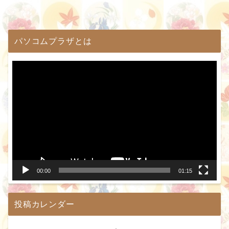
パソコムプラザとは
動
画
プ
レ
ー
ヤ
ー
00:00
01:15
投稿カレンダー