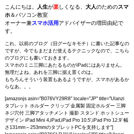
こんにちは。
人生
が
楽
しくなる、
大人
のための
スマ
ホ
＆パソコン教室
オーナー兼
スマホ活用
アドバイザーの増田由紀で
す。
これ、以前のブログ（旧グーなキモチ）に書いた記事なの
ですが、今でもまだまだ使えるテクニックなので、こちら
のブログにも書いておきます。
スマホのミニ三脚にあたるものがiPadにはありません。
無理だよね、あれを三脚に据え置くのは。
もちろんそういう装置もあるようですが、スマホがあるか
らなあ。。。
[amazonjs asin=”B076VY29R8″ locale=”JP” title=”Ulanzi
タブレット ホルダー クリップ 金属製 固定ホルダー 三脚
ネジ穴付 三脚アタッチメント 撮影 スタンド ホットシュー
デザイン iPad Mini 4,iPad,iPad Pro 10.5′,iPad Pro 12.9′ 幅
さ131mm～253mmのタブレットPCを支持します”]