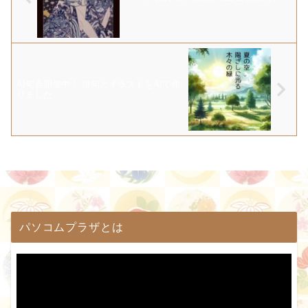
AI句会開催中！ 俳句とイラストをAIで作
りました
パソコムプラザとは
動
画
プ