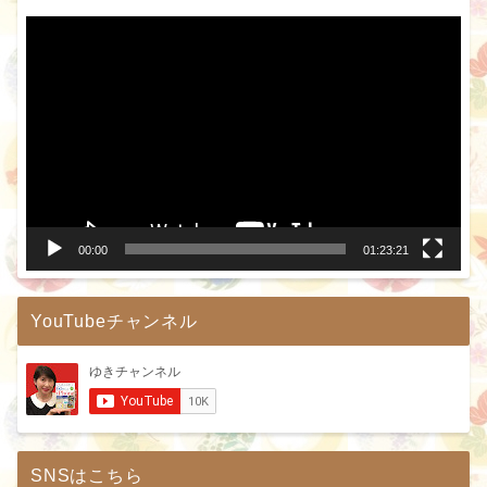
動
画
プ
レ
ー
ヤ
ー
00:00
01:23:21
YouTubeチャンネル
SNSはこちら