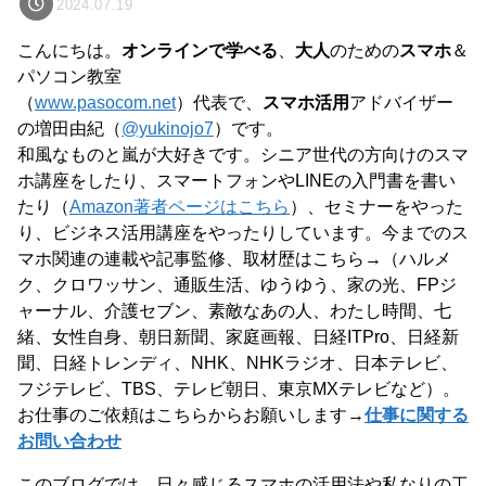
2024.07.19
こんにちは。
オンラインで学べる
、
大人
のための
スマホ
＆
パソコン教室
（
www.pasocom.net
）代表で、
スマホ活用
アドバイザー
の増田由紀（
@yukinojo7
）です。
和風なものと嵐が大好きです。シニア世代の方向けのスマ
ホ講座をしたり、スマートフォンやLINEの入門書を書い
たり（
Amazon著者ページはこちら
）、セミナーをやった
り、ビジネス活用講座をやったりしています。今までのス
マホ関連の連載や記事監修、取材歴はこちら→（ハルメ
ク、クロワッサン、通販生活、ゆうゆう、家の光、FPジ
ャーナル、介護セブン、素敵なあの人、わたし時間、七
緒、女性自身、朝日新聞、家庭画報、日経ITPro、日経新
聞、日経トレンディ、NHK、NHKラジオ、日本テレビ、
フジテレビ、TBS、テレビ朝日、東京MXテレビなど）。
お仕事のご依頼はこちらからお願いします→
仕事に関する
お問い合わせ
このブログでは、日々感じるスマホの活用法や私なりの工