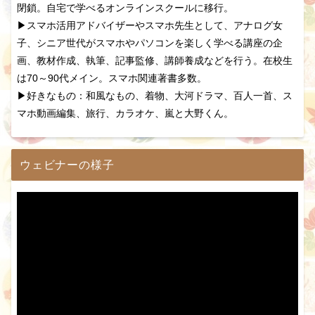
閉鎖。自宅で学べるオンラインスクールに移行。
▶スマホ活用アドバイザーやスマホ先生として、アナログ女
子、シニア世代がスマホやパソコンを楽しく学べる講座の企
画、教材作成、執筆、記事監修、講師養成などを行う。在校生
は70～90代メイン。スマホ関連著書多数。
▶好きなもの：和風なもの、着物、大河ドラマ、百人一首、ス
マホ動画編集、旅行、カラオケ、嵐と大野くん。
ウェビナーの様子
動
画
プ
レ
ー
ヤ