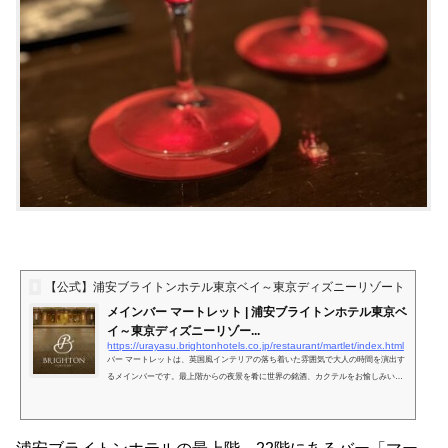
【公式】浦安ブライトンホテル東京ベイ～東京ディズニーリゾート®・パー
メインバー マートレット | 浦安ブライトンホテル東京ベ
イ～東京ディズニーリゾー...
https://urayasu.brightonhotels.co.jp/restaurant/martlet/index.html
バー マートレットは、英国風インテリアの落ち着いた雰囲気で大人の時間を演出す
るメインバーです。最上階からの夜景を肴に世界の銘酒、カクテルをお愉しみいた
だけます。チャージ無料ですので、お気軽にお越し下さい。