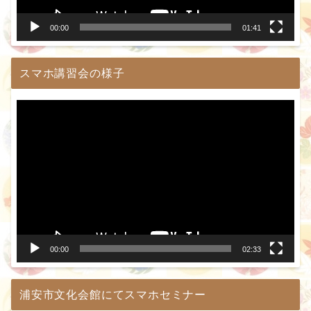
ー
00:00
01:41
スマホ講習会の様子
動
画
プ
レ
ー
ヤ
ー
00:00
02:33
浦安市文化会館にてスマホセミナー