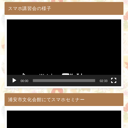
スマホ講習会の様子
動
画
プ
レ
ー
ヤ
ー
00:00
02:33
浦安市文化会館にてスマホセミナー
動
画