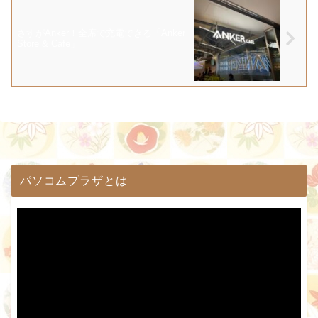
さすがAnker！全席で充電できる「Anker
Store & Cafe」
パソコムプラザとは
動
画
プ
レ
ー
ヤ