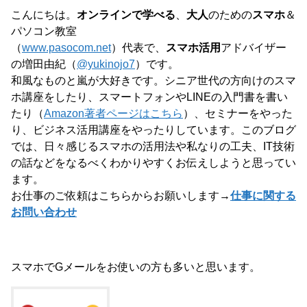
こんにちは。
オンラインで学べる
、
大人
のための
スマホ
＆
パソコン教室
（
www.pasocom.net
）代表で、
スマホ活用
アドバイザー
の増田由紀（
@yukinojo7
）です。
和風なものと嵐が大好きです。シニア世代の方向けのスマ
ホ講座をしたり、スマートフォンやLINEの入門書を書い
たり（
Amazon著者ページはこちら
）、セミナーをやった
り、ビジネス活用講座をやったりしています。このブログ
では、日々感じるスマホの活用法や私なりの工夫、IT技術
の話などをなるべくわかりやすくお伝えしようと思ってい
ます。
お仕事のご依頼はこちらからお願いします→
仕事に関する
お問い合わせ
スマホでGメールをお使いの方も多いと思います。