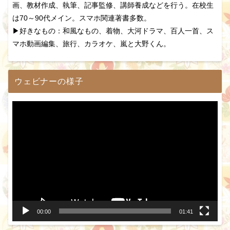
画、教材作成、執筆、記事監修、講師養成などを行う。在校生
は70～90代メイン。スマホ関連著書多数。
▶好きなもの：和風なもの、着物、大河ドラマ、百人一首、ス
マホ動画編集、旅行、カラオケ、嵐と大野くん。
ウェビナーの様子
動
画
プ
レ
ー
ヤ
ー
00:00
01:41