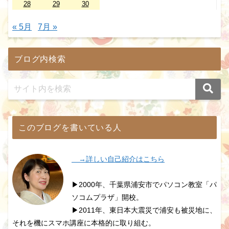
28
29
30
« 5月
7月 »
ブログ内検索
このブログを書いている人
→詳しい自己紹介はこちら
▶2000年、千葉県浦安市でパソコン教室「パ
ソコムプラザ」開校。
▶2011年、東日本大震災で浦安も被災地に、
それを機にスマホ講座に本格的に取り組む。