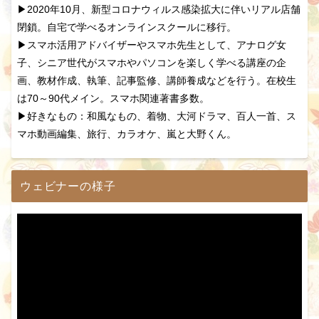
▶2020年10月、新型コロナウィルス感染拡大に伴いリアル店舗
閉鎖。自宅で学べるオンラインスクールに移行。
▶スマホ活用アドバイザーやスマホ先生として、アナログ女
子、シニア世代がスマホやパソコンを楽しく学べる講座の企
画、教材作成、執筆、記事監修、講師養成などを行う。在校生
は70～90代メイン。スマホ関連著書多数。
▶好きなもの：和風なもの、着物、大河ドラマ、百人一首、ス
マホ動画編集、旅行、カラオケ、嵐と大野くん。
ウェビナーの様子
動
画
プ
レ
ー