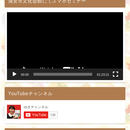
浦安市文化会館にてスマホセミナー
動
画
プ
レ
ー
ヤ
ー
00:00
01:23:21
YouTubeチャンネル