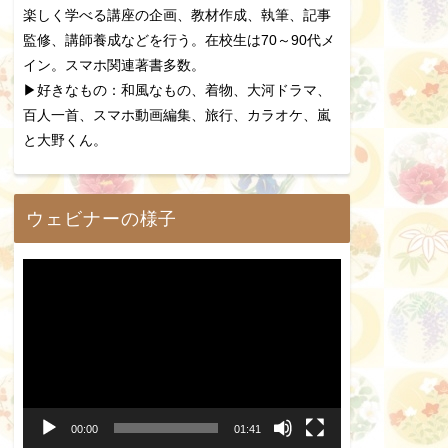
楽しく学べる講座の企画、教材作成、執筆、記事
監修、講師養成などを行う。在校生は70～90代メ
イン。スマホ関連著書多数。
▶好きなもの：和風なもの、着物、大河ドラマ、
百人一首、スマホ動画編集、旅行、カラオケ、嵐
と大野くん。
ウェビナーの様子
動
画
プ
レ
ー
00:00
01:41
ヤ