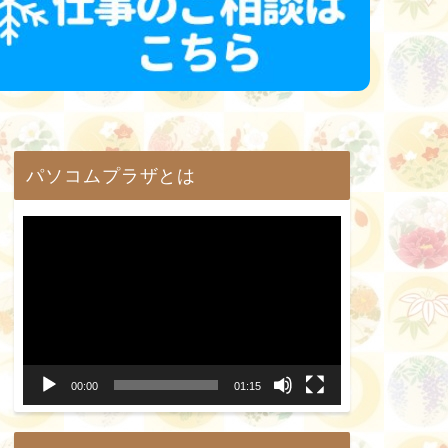
パソコムプラザとは
動
画
プ
レ
ー
00:00
01:15
ヤ
ー