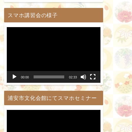
ー
スマホ講習会の様子
動
画
プ
レ
ー
00:00
02:33
ヤ
ー
浦安市文化会館にてスマホセミナー
動
画