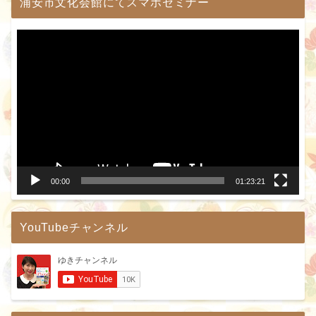
浦安市文化会館にてスマホセミナー
動
画
プ
レ
ー
ヤ
ー
00:00
01:23:21
YouTubeチャンネル