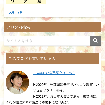
28
29
30
« 5月
7月 »
ブログ内検索
このブログを書いている人
→詳しい自己紹介はこちら
▶2000年、千葉県浦安市でパソコン教室「パ
ソコムプラザ」開校。
▶2011年、東日本大震災で浦安も被災地に、
それを機にスマホ講座に本格的に取り組む。