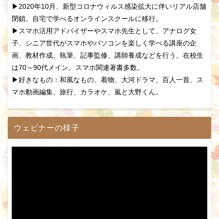
▶2020年10月、新型コロナウィルス感染拡大に伴いリアル店舗
閉鎖。自宅で学べるオンラインスクールに移行。
▶スマホ活用アドバイザーやスマホ先生として、アナログ女
子、シニア世代がスマホやパソコンを楽しく学べる講座の企
画、教材作成、執筆、記事監修、講師養成などを行う。在校生
は70～90代メイン。スマホ関連著書多数。
▶好きなもの：和風なもの、着物、大河ドラマ、百人一首、ス
マホ動画編集、旅行、カラオケ、嵐と大野くん。
ウェビナーの様子
動
画
プ
レ
ー