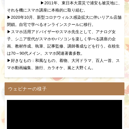
▶2011年、東日本大震災で浦安も被災地に、
それを機にスマホ講座に本格的に取り組む。
▶2020年10月、新型コロナウィルス感染拡大に伴いリアル店舗
閉鎖。自宅で学べるオンラインスクールに移行。
▶スマホ活用アドバイザーやスマホ先生として、アナログ女
子、シニア世代がスマホやパソコンを楽しく学べる講座の企
画、教材作成、執筆、記事監修、講師養成などを行う。在校生
は70～90代メイン。スマホ関連著書多数。
▶好きなもの：和風なもの、着物、大河ドラマ、百人一首、ス
マホ動画編集、旅行、カラオケ、嵐と大野くん。
ウェビナーの様子
動
画
プ
レ