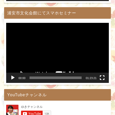
浦安市文化会館にてスマホセミナー
動
画
プ
レ
ー
ヤ
ー
00:00
01:23:21
YouTubeチャンネル