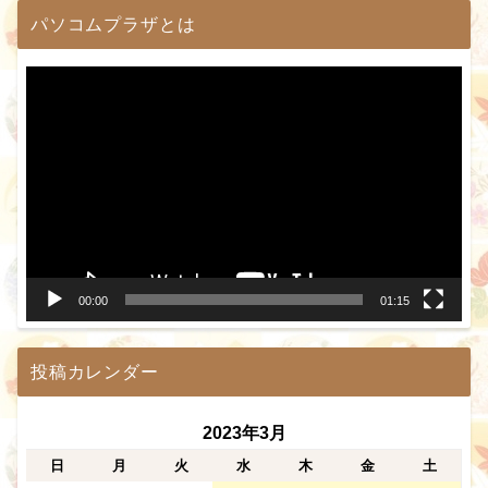
パソコムプラザとは
動
画
プ
レ
ー
ヤ
ー
00:00
01:15
投稿カレンダー
2023年3月
日
月
火
水
木
金
土