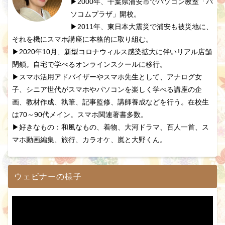
▶2000年、千葉県浦安市でパソコン教室「パ
ソコムプラザ」開校。
▶2011年、東日本大震災で浦安も被災地に、
それを機にスマホ講座に本格的に取り組む。
▶2020年10月、新型コロナウィルス感染拡大に伴いリアル店舗
閉鎖。自宅で学べるオンラインスクールに移行。
▶スマホ活用アドバイザーやスマホ先生として、アナログ女
子、シニア世代がスマホやパソコンを楽しく学べる講座の企
画、教材作成、執筆、記事監修、講師養成などを行う。在校生
は70～90代メイン。スマホ関連著書多数。
▶好きなもの：和風なもの、着物、大河ドラマ、百人一首、ス
マホ動画編集、旅行、カラオケ、嵐と大野くん。
ウェビナーの様子
動
画