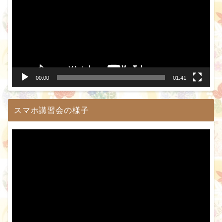
プ
レ
ー
ヤ
ー
00:00
01:41
スマホ講習会の様子
動
画
プ
レ
ー
ヤ
ー