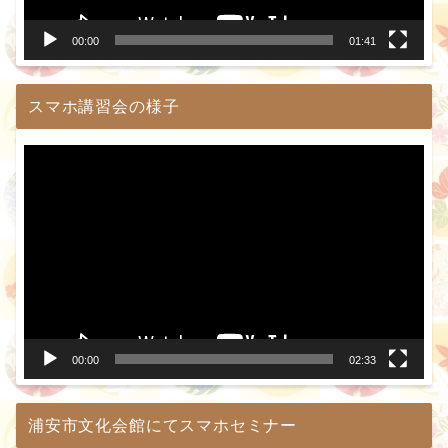
ー
00:00
01:41
スマホ講習会の様子
動
画
プ
レ
ー
ヤ
ー
00:00
02:33
浦安市文化会館にてスマホセミナー