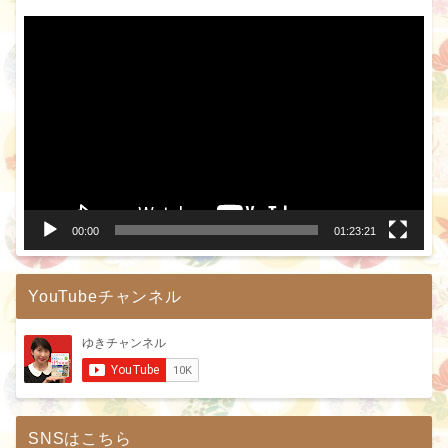
動
画
プ
レ
ー
ヤ
ー
00:00
01:23:21
YouTubeチャンネル
SNSはこちら