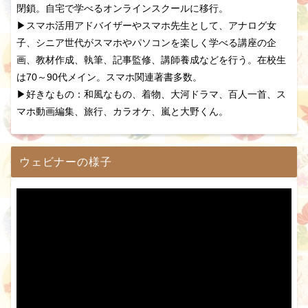
閉鎖。自宅で学べるオンラインスクールに移行。
▶スマホ活用アドバイザーやスマホ先生として、アナログ女
子、シニア世代がスマホやパソコンを楽しく学べる講座の企
画、教材作成、執筆、記事監修、講師養成などを行う。在校生
は70～90代メイン。スマホ関連著書多数。
▶好きなもの：和風なもの、着物、大河ドラマ、百人一首、ス
マホ動画編集、旅行、カラオケ、嵐と大野くん。
ウェビナーの様子
動
画
プ
レ
ー
ヤ