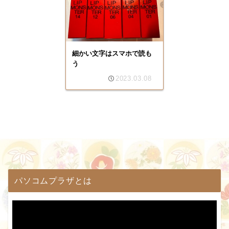
細かい文字はスマホで読も
う
2023.03.08
パソコムプラザとは
動
画