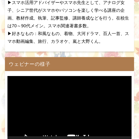
▶スマホ活用アドバイザーやスマホ先生として、アナログ女
子、シニア世代がスマホやパソコンを楽しく学べる講座の企
画、教材作成、執筆、記事監修、講師養成などを行う。在校生
は70～90代メイン。スマホ関連著書多数。
▶好きなもの：和風なもの、着物、大河ドラマ、百人一首、ス
マホ動画編集、旅行、カラオケ、嵐と大野くん。
ウェビナーの様子
動
画
プ
レ
ー
ヤ
ー