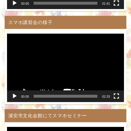
00:00
01:41
スマホ講習会の様子
動
画
プ
レ
ー
ヤ
ー
00:00
02:33
浦安市文化会館にてスマホセミナー
動