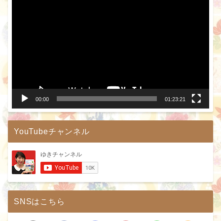
画
プ
レ
ー
ヤ
ー
00:00
01:23:21
YouTubeチャンネル
SNSはこちら