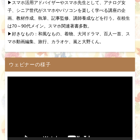
▶スマホ活用アドバイザーやスマホ先生として、アナログ女
子、シニア世代がスマホやパソコンを楽しく学べる講座の企
画、教材作成、執筆、記事監修、講師養成などを行う。在校生
は70～90代メイン。スマホ関連著書多数。
▶好きなもの：和風なもの、着物、大河ドラマ、百人一首、ス
マホ動画編集、旅行、カラオケ、嵐と大野くん。
ウェビナーの様子
動
画
プ
レ
ー
ヤ
ー