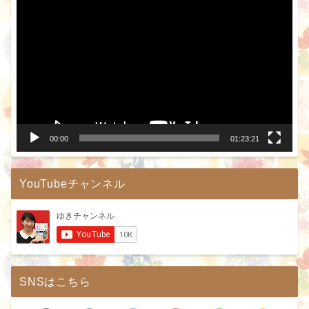
画
プ
レ
ー
ヤ
ー
00:00
01:23:21
YouTubeチャンネル
SNSはこちら