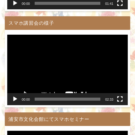
00:00
01:41
スマホ講習会の様子
動
画
プ
レ
ー
ヤ
ー
00:00
02:33
浦安市文化会館にてスマホセミナー
動