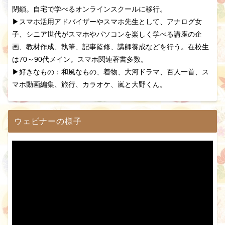
閉鎖。自宅で学べるオンラインスクールに移行。
▶スマホ活用アドバイザーやスマホ先生として、アナログ女
子、シニア世代がスマホやパソコンを楽しく学べる講座の企
画、教材作成、執筆、記事監修、講師養成などを行う。在校生
は70～90代メイン。スマホ関連著書多数。
▶好きなもの：和風なもの、着物、大河ドラマ、百人一首、ス
マホ動画編集、旅行、カラオケ、嵐と大野くん。
ウェビナーの様子
動
画
プ
レ
ー
ヤ