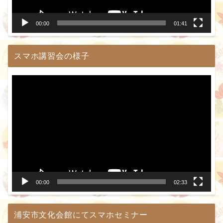
ー
00:00
01:41
スマホ講習会の様子
動
画
プ
レ
ー
ヤ
ー
00:00
02:33
浦安市文化会館にてスマホセミナー