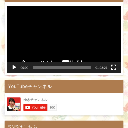
動
画
プ
レ
ー
ヤ
ー
00:00
01:23:21
YouTubeチャンネル
SNSはこちら