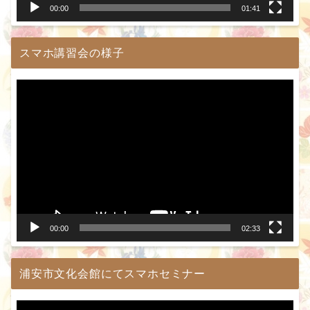
00:00
01:41
スマホ講習会の様子
動
画
プ
レ
ー
ヤ
ー
00:00
02:33
浦安市文化会館にてスマホセミナー
動