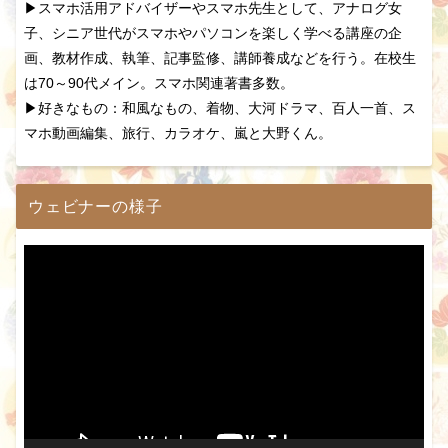
▶スマホ活用アドバイザーやスマホ先生として、アナログ女
子、シニア世代がスマホやパソコンを楽しく学べる講座の企
画、教材作成、執筆、記事監修、講師養成などを行う。在校生
は70～90代メイン。スマホ関連著書多数。
▶好きなもの：和風なもの、着物、大河ドラマ、百人一首、ス
マホ動画編集、旅行、カラオケ、嵐と大野くん。
ウェビナーの様子
動
画
プ
レ
ー
ヤ
ー