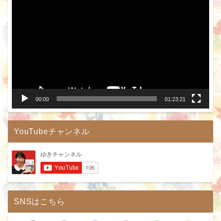
画
プ
レ
ー
ヤ
ー
00:00
01:23:21
YouTubeチャンネル
SNSはこちら