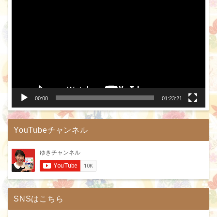
動
画
プ
レ
ー
ヤ
ー
00:00
01:23:21
YouTubeチャンネル
SNSはこちら