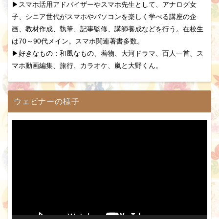
▶スマホ活用アドバイザーやスマホ先生として、アナログ女
子、シニア世代がスマホやパソコンを楽しく学べる講座の企
画、教材作成、執筆、記事監修、講師養成などを行う。在校生
は70～90代メイン。スマホ関連著書多数。
▶好きなもの：和風なもの、着物、大河ドラマ、百人一首、ス
マホ動画編集、旅行、カラオケ、嵐と大野くん。
ウェビナーの様子
動
画
プ
レ
ー
ヤ
ー