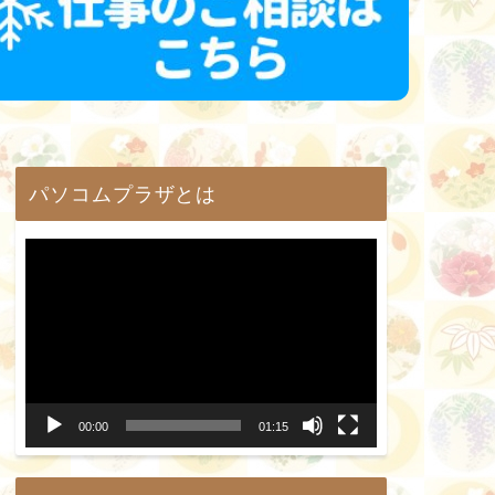
パソコムプラザとは
動
画
プ
レ
ー
00:00
01:15
ヤ
ー