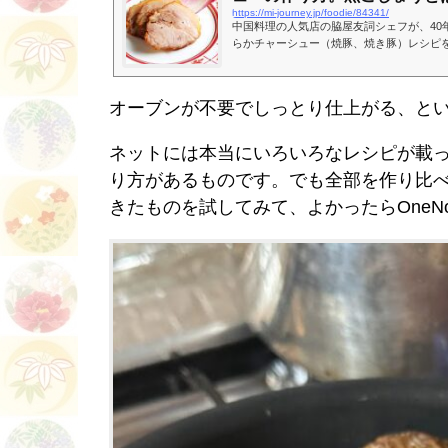
https://mi-journey.jp/foodie/84341/
中国料理の人気店の脇屋友詞シェフが、40
らかチャーシュー（焼豚、焼き豚）レシピ
（たれ）と黒こしょうで仕上げる本格的な
か、作り方はオーブン不要で簡単です。作
理にもおすすめです！
オーブンが不要でしっとり仕上がる、と
ネットには本当にいろいろなレシピが載
り方があるものです。でも全部を作り比
きたものを試してみて、よかったらOneN