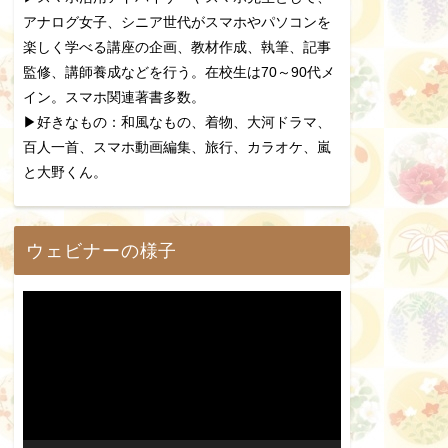
アナログ女子、シニア世代がスマホやパソコンを
楽しく学べる講座の企画、教材作成、執筆、記事
監修、講師養成などを行う。在校生は70～90代メ
イン。スマホ関連著書多数。
▶好きなもの：和風なもの、着物、大河ドラマ、
百人一首、スマホ動画編集、旅行、カラオケ、嵐
と大野くん。
ウェビナーの様子
動
画
プ
レ
ー