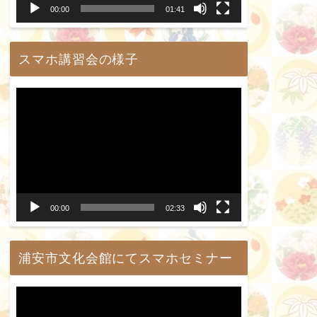
00:00
01:41
ヤ
ー
スマホ講習会の様子
動
画
プ
レ
ー
00:00
02:33
ヤ
ー
浦安市文化会館にてスマホセミナー
動