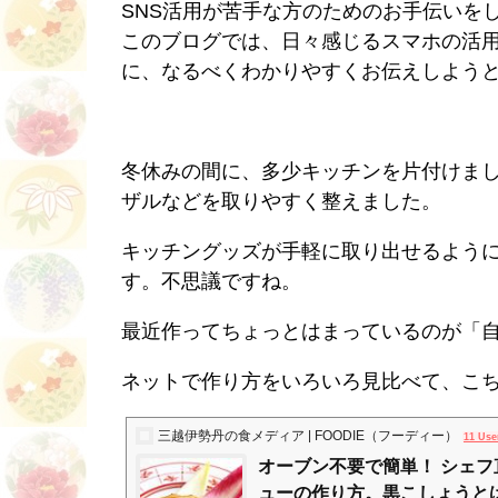
SNS活用が苦手な方のためのお手伝いを
このブログでは、日々感じるスマホの活用
に、なるべくわかりやすくお伝えしよう
冬休みの間に、多少キッチンを片付けま
ザルなどを取りやすく整えました。
キッチングッズが手軽に取り出せるよう
す。不思議ですね。
最近作ってちょっとはまっているのが「
ネットで作り方をいろいろ見比べて、こ
三越伊勢丹の食メディア | FOODIE（フーディー）
11 Use
オーブン不要で簡単！ シェ
ューの作り方。黒こしょうとはち