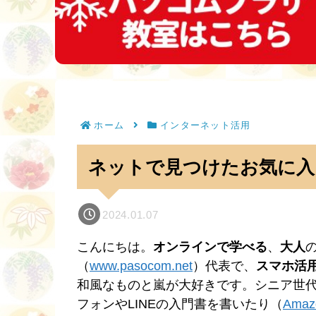
ホーム
インターネット活用
ネットで見つけたお気に入
2024.01.07
こんにちは。
オンラインで学べる
、
大人
（
www.pasocom.net
）代表で、
スマホ活
和風なものと嵐が大好きです。シニア世
フォンやLINEの入門書を書いたり（
Ama