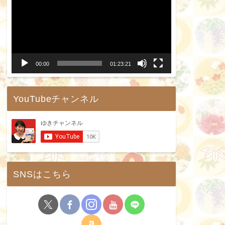
画
プ
レ
ー
00:00
01:23:21
ヤ
ー
YouTubeチャンネル
SNSはこちら