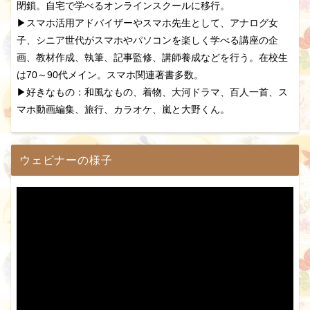
閉鎖。自宅で学べるオンラインスクールに移行。
▶スマホ活用アドバイザーやスマホ先生として、アナログ女
子、シニア世代がスマホやパソコンを楽しく学べる講座の企
画、教材作成、執筆、記事監修、講師養成などを行う。在校生
は70～90代メイン。スマホ関連著書多数。
▶好きなもの：和風なもの、着物、大河ドラマ、百人一首、ス
マホ動画編集、旅行、カラオケ、嵐と大野くん。
ウェビナーの様子
動
画
プ
レ
ー
ヤ