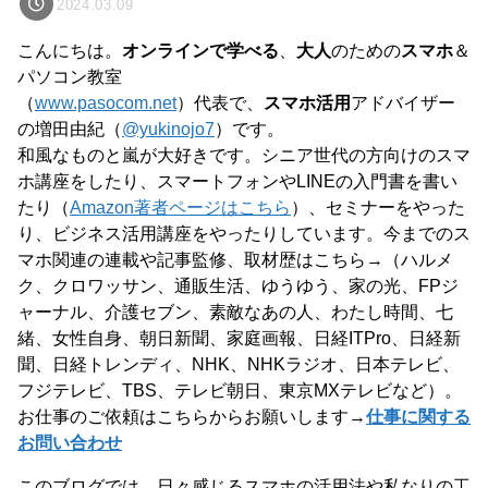
2024.03.09
こんにちは。
オンラインで学べる
、
大人
のための
スマホ
＆
パソコン教室
（
www.pasocom.net
）代表で、
スマホ活用
アドバイザー
の増田由紀（
@yukinojo7
）です。
和風なものと嵐が大好きです。シニア世代の方向けのスマ
ホ講座をしたり、スマートフォンやLINEの入門書を書い
たり（
Amazon著者ページはこちら
）、セミナーをやった
り、ビジネス活用講座をやったりしています。今までのス
マホ関連の連載や記事監修、取材歴はこちら→（ハルメ
ク、クロワッサン、通販生活、ゆうゆう、家の光、FPジ
ャーナル、介護セブン、素敵なあの人、わたし時間、七
緒、女性自身、朝日新聞、家庭画報、日経ITPro、日経新
聞、日経トレンディ、NHK、NHKラジオ、日本テレビ、
フジテレビ、TBS、テレビ朝日、東京MXテレビなど）。
お仕事のご依頼はこちらからお願いします→
仕事に関する
お問い合わせ
このブログでは、日々感じるスマホの活用法や私なりの工