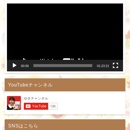
動
画
プ
レ
ー
ヤ
ー
00:00
01:23:21
YouTubeチャンネル
SNSはこちら