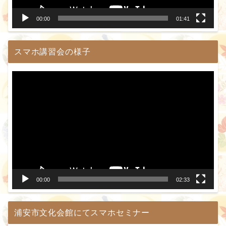
ー
00:00
01:41
スマホ講習会の様子
動
画
プ
レ
ー
ヤ
ー
00:00
02:33
浦安市文化会館にてスマホセミナー