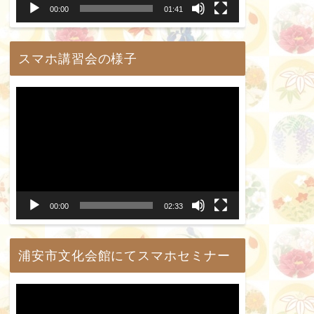
00:00
01:41
ヤ
ー
スマホ講習会の様子
動
画
プ
レ
ー
00:00
02:33
ヤ
ー
浦安市文化会館にてスマホセミナー
動