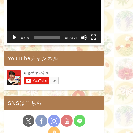
画
プ
レ
ー
00:00
01:23:21
ヤ
ー
YouTubeチャンネル
SNSはこちら