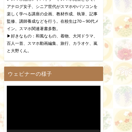
アナログ女子、シニア世代がスマホやパソコンを
楽しく学べる講座の企画、教材作成、執筆、記事
監修、講師養成などを行う。在校生は70～90代メ
イン。スマホ関連著書多数。
▶好きなもの：和風なもの、着物、大河ドラマ、
百人一首、スマホ動画編集、旅行、カラオケ、嵐
と大野くん。
ウェビナーの様子
動
画
プ
レ
ー