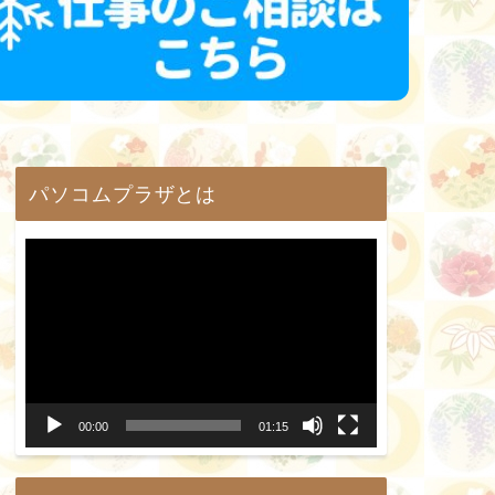
パソコムプラザとは
動
画
プ
レ
ー
00:00
01:15
ヤ
ー