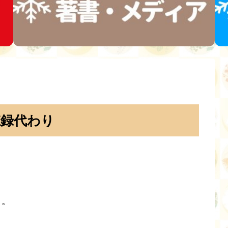
忘録代わり
！
）。