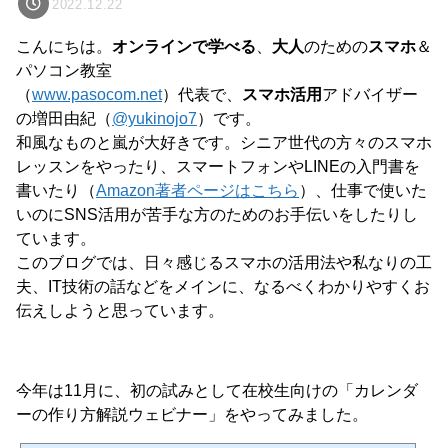
2022.12.22
こんにちは。
オンラインで学べる
、
大人
のための
スマホ
＆
パソコン教室
（
www.pasocom.net
）代表で、
スマホ活用
アドバイザー
の増田由紀（
@yukinojo7
）です。
和風なものと嵐が大好きです。シニア世代の方々のスマホ
レッスンをやったり、スマートフォンやLINEの入門書を
書いたり（
Amazon著者ページはこちら
）、仕事で使いた
いのにSNS活用が苦手な方のためのお手伝いをしたりし
ています。
このブログでは、日々感じるスマホの活用法や私なりの工
夫、IT技術の話などをメインに、なるべくわかりやすくお
伝えしようと思っています。
今年は11月に、初の試みとして在校生向けの「カレンダ
ーの作り方解説ウェビナー」をやってみました。