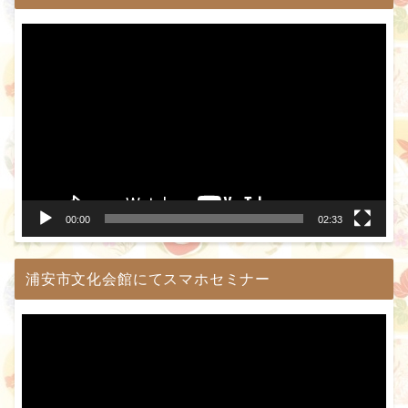
動
画
プ
レ
ー
ヤ
ー
00:00
02:33
浦安市文化会館にてスマホセミナー
動
画
プ
レ