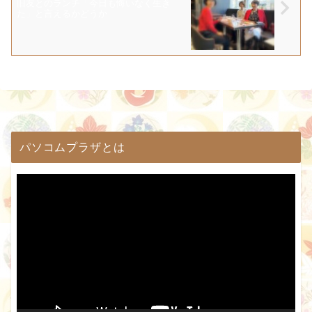
旧友とのランチ「今日も悔いなく生き
た」と言えるかどうか
パソコムプラザとは
動
画
プ
レ
ー
ヤ
ー