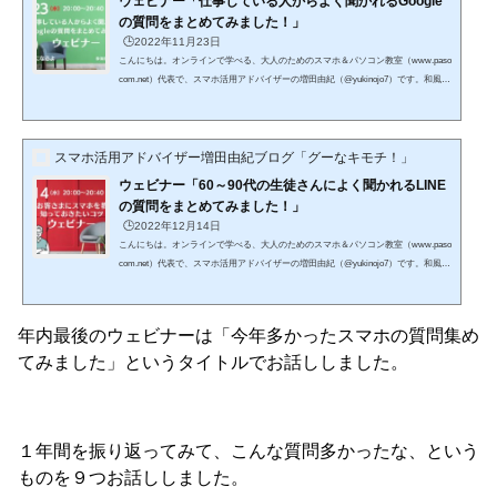
ウェビナー「仕事している人からよく聞かれるGoogle
の質問をまとめてみました！」
🕒️2022年11月23日
こんにちは。オンラインで学べる、大人のためのスマホ＆パソコン教室（www.paso
com.net）代表で、スマホ活用アドバイザーの増田由紀（@yukinojo7）です。和風な
ものと嵐が大好きです。シニア世代の方々のスマホレッスンをやったり、スマート
フォンやLINEの入門書を書いたり（Amazon著者ページはこちら）、仕事で使いた
いのにSNS活用が苦手な方のためのお手伝いをしたりしています。このブログで
スマホ活用アドバイザー増田由紀ブログ「グーなキモチ！」
は、日々感じるスマホの活用法や私なりの工夫、IT技術の話などをメインに、なる
べくわかりやすくお伝えしようと思っています。 11月の...
ウェビナー「60～90代の生徒さんによく聞かれるLINE
の質問をまとめてみました！」
🕒️2022年12月14日
こんにちは。オンラインで学べる、大人のためのスマホ＆パソコン教室（www.paso
com.net）代表で、スマホ活用アドバイザーの増田由紀（@yukinojo7）です。和風な
ものと嵐が大好きです。シニア世代の方々のスマホレッスンをやったり、スマート
フォンやLINEの入門書を書いたり（Amazon著者ページはこちら）、仕事で使いた
いのにSNS活用が苦手な方のためのお手伝いをしたりしています。このブログで
年内最後のウェビナーは「今年多かったスマホの質問集め
は、日々感じるスマホの活用法や私なりの工夫、IT技術の話などをメインに、なる
てみました」というタイトルでお話ししました。
べくわかりやすくお伝えしようと思っています。 １１月...
１年間を振り返ってみて、こんな質問多かったな、という
ものを９つお話ししました。