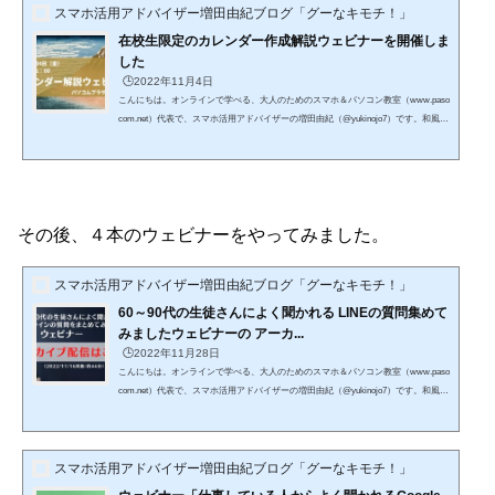
スマホ活用アドバイザー増田由紀ブログ「グーなキモチ！」
在校生限定のカレンダー作成解説ウェビナーを開催しま
した
🕒️2022年11月4日
こんにちは。オンラインで学べる、大人のためのスマホ＆パソコン教室（www.paso
com.net）代表で、スマホ活用アドバイザーの増田由紀（@yukinojo7）です。和風な
ものと嵐が大好きです。シニア世代の方々のスマホレッスンをやったり、スマート
フォンやLINEの入門書を書いたり（Amazon著者ページはこちら）、仕事で使いた
いのにSNS活用が苦手な方のためのお手伝いをしたりしています。このブログで
は、日々感じるスマホの活用法や私なりの工夫、IT技術の話などをメインに、なる
べくわかりやすくお伝えしようと思っています。 最近生...
その後、４本のウェビナーをやってみました。
スマホ活用アドバイザー増田由紀ブログ「グーなキモチ！」
60～90代の生徒さんによく聞かれる LINEの質問集めて
みましたウェビナーの アーカ...
🕒️2022年11月28日
こんにちは。オンラインで学べる、大人のためのスマホ＆パソコン教室（www.paso
com.net）代表で、スマホ活用アドバイザーの増田由紀（@yukinojo7）です。和風な
ものと嵐が大好きです。シニア世代の方々のスマホレッスンをやったり、スマート
フォンやLINEの入門書を書いたり（Amazon著者ページはこちら）、仕事で使いた
いのにSNS活用が苦手な方のためのお手伝いをしたりしています。このブログで
スマホ活用アドバイザー増田由紀ブログ「グーなキモチ！」
は、日々感じるスマホの活用法や私なりの工夫、IT技術の話などをメインに、なる
べくわかりやすくお伝えしようと思っています。 先々週...