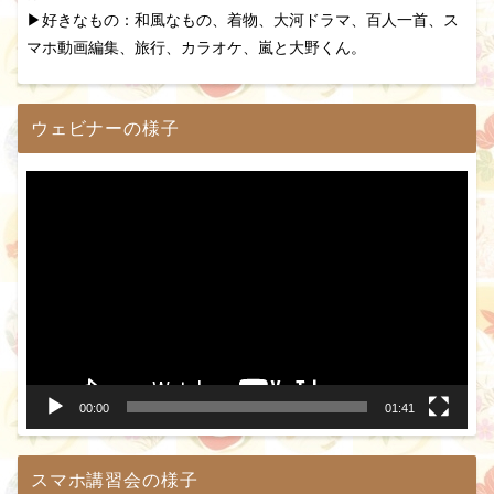
▶好きなもの：和風なもの、着物、大河ドラマ、百人一首、ス
マホ動画編集、旅行、カラオケ、嵐と大野くん。
ウェビナーの様子
動
画
プ
レ
ー
ヤ
ー
00:00
01:41
スマホ講習会の様子