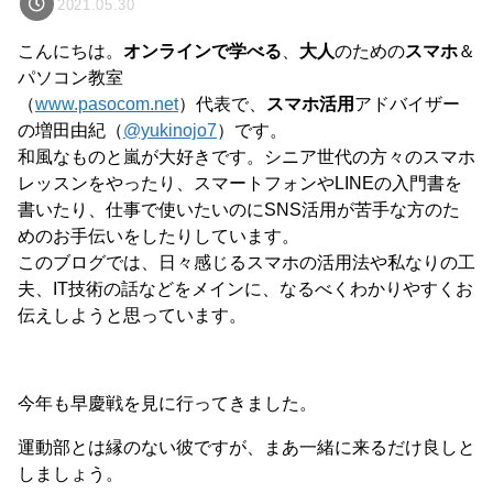
2021.05.30
こんにちは。
オンラインで学べる
、
大人
のための
スマホ
＆
パソコン教室
（
www.pasocom.net
）代表で、
スマホ活用
アドバイザー
の増田由紀（
@yukinojo7
）です。
和風なものと嵐が大好きです。シニア世代の方々のスマホ
レッスンをやったり、スマートフォンやLINEの入門書を
書いたり、仕事で使いたいのにSNS活用が苦手な方のた
めのお手伝いをしたりしています。
このブログでは、日々感じるスマホの活用法や私なりの工
夫、IT技術の話などをメインに、なるべくわかりやすくお
伝えしようと思っています。
今年も早慶戦を見に行ってきました。
運動部とは縁のない彼ですが、まあ一緒に来るだけ良しと
しましょう。