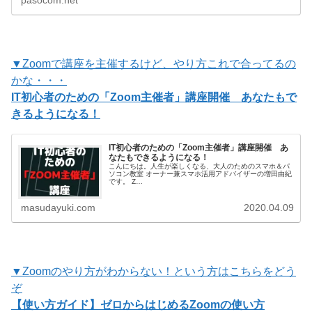
体験会に参加してオンラインレッスンの楽しさ、便利さを
知ってく…
▼Zoomで講座を主催するけど、やり方これで合ってるの
かな・・・
IT初心者のための「Zoom主催者」講座開催 あなたもで
きるようになる！
IT初心者のための「Zoom主催者」講座開催 あ
なたもできるようになる！
こんにちは。人生が楽しくなる、大人のためのスマホ＆パ
ソコン教室 オーナー兼スマホ活用アドバイザーの増田由紀
です。 Z…
masudayuki.com
2020.04.09
▼Zoomのやり方がわからない！という方はこちらをどう
ぞ
【使い方ガイド】ゼロからはじめるZoomの使い方