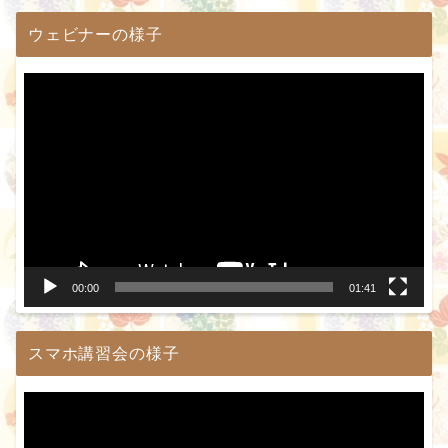
ウェビナーの様子
動
画
プ
レ
ー
ヤ
ー
00:00
01:41
スマホ講習会の様子
動
画