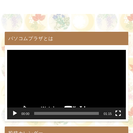
パソコムプラザとは
動
画
プ
レ
ー
ヤ
ー
00:00
01:15