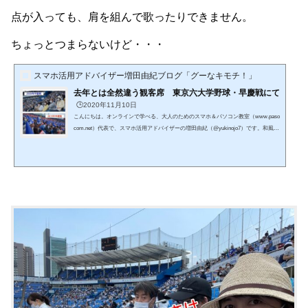
点が入っても、肩を組んで歌ったりできません。
ちょっとつまらないけど・・・
スマホ活用アドバイザー増田由紀ブログ「グーなキモチ！」
去年とは全然違う観客席 東京六大学野球・早慶戦にて
🕒️2020年11月10日
こんにちは。オンラインで学べる、大人のためのスマホ＆パソコン教室（www.paso
com.net）代表で、スマホ活用アドバイザーの増田由紀（@yukinojo7）です。和風な
ものと嵐が大好きです。シニア世代の方々のスマホレッスンをやったり、スマート
フォンやLINEの入門書を書いたり、仕事で使いたいのにSNS活用が苦手な方のため
のお手伝いをしたりしています。このブログでは、日々感じるスマホの活用法や私
なりの工夫、IT技術の話などをメインに、なるべくわかりやすくお伝えしようと思
っています。 秋晴れの中、早慶戦を見に行ってきま...