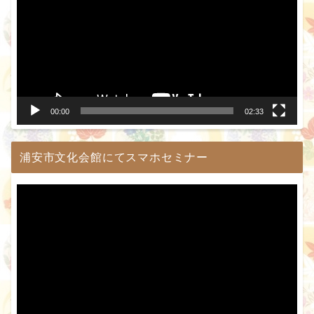
プ
レ
ー
ヤ
ー
00:00
02:33
浦安市文化会館にてスマホセミナー
動
画
プ
レ
ー
ヤ
ー