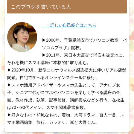
このブログを書いている人
→詳しい自己紹介はこちら
▶2000年、千葉県浦安市でパソコン教室「パ
ソコムプラザ」開校。
▶2011年、東日本大震災で浦安も被災地に、
それを機にスマホ講座に本格的に取り組む。
▶2020年10月、新型コロナウィルス感染拡大に伴いリアル店舗
閉鎖。自宅で学べるオンラインスクールに移行。
▶スマホ活用アドバイザーやスマホ先生として、アナログ女
子、シニア世代がスマホやパソコンを楽しく学べる講座の企
画、教材作成、執筆、記事監修、講師養成などを行う。在校生
は70～90代メイン。スマホ関連著書多数。
▶好きなもの：和風なもの、着物、大河ドラマ、百人一首、ス
マホ動画編集、旅行、カラオケ、嵐と大野くん。