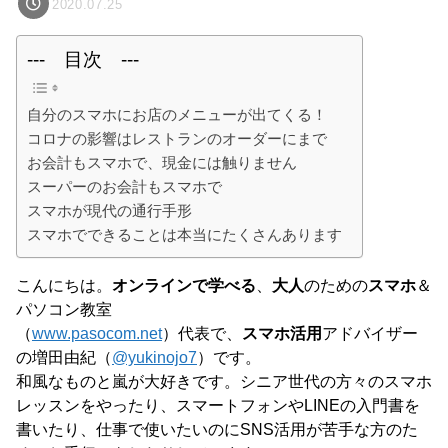
2020.07.25
--- 目次 ---
自分のスマホにお店のメニューが出てくる！
コロナの影響はレストランのオーダーにまで
お会計もスマホで、現金には触りません
スーパーのお会計もスマホで
スマホが現代の通行手形
スマホでできることは本当にたくさんあります
こんにちは。
オンラインで学べる
、
大人
のための
スマホ
＆
パソコン教室
（
www.pasocom.net
）代表で、
スマホ活用
アドバイザー
の増田由紀（
@yukinojo7
）です。
和風なものと嵐が大好きです。シニア世代の方々のスマホ
レッスンをやったり、スマートフォンやLINEの入門書を
書いたり、仕事で使いたいのにSNS活用が苦手な方のた