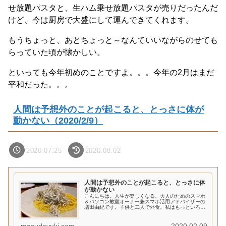
せ放題パスタと、生ハム乗せ放題パスタが売りだったんだ
けど、今は厨房で大盛にして運んできてくれます。
もうちょっと、あとちょっと～なんていいながらのせても
らっていた頃が懐かしい。
といっても今年初めのことですよ。。。今年の2月はまだ
平和だった。。。
人間は予想外のことが起こると、とっさに体が
動かない（2020/2/9）
2020.07.25
2020.08.02
人間は予想外のことが起こると、とっさに体
が動かない
こんにちは。人生が楽しくなる、大人のためのスマホ
＆パソコン教室オーナー兼スマホ活用アドバイザーの
増田由紀です。子供と二人で外食。私はもっといろい
ろなところに連れて行きたいんだけど、お年頃男子。
ついてくるだけいいとしましょう。予想外のことが
起...