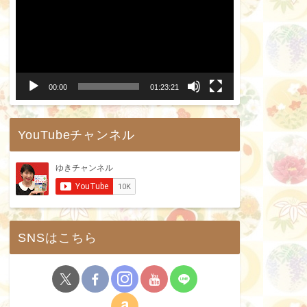
画
プ
レ
ー
00:00
01:23:21
ヤ
ー
YouTubeチャンネル
SNSはこちら