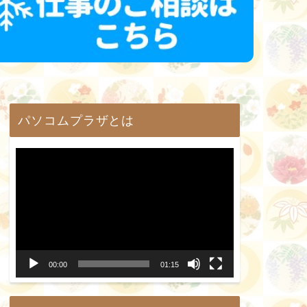
パソコムプラザとは
動
画
プ
レ
ー
00:00
01:15
ヤ
ー