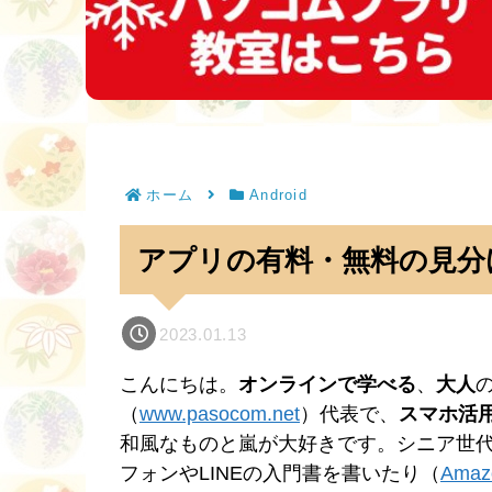
ホーム
Android
アプリの有料・無料の見分
2023.01.13
こんにちは。
オンラインで学べる
、
大人
（
www.pasocom.net
）代表で、
スマホ活
和風なものと嵐が大好きです。シニア世
フォンやLINEの入門書を書いたり（
Ama