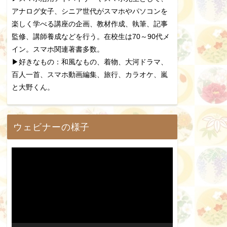
アナログ女子、シニア世代がスマホやパソコンを
楽しく学べる講座の企画、教材作成、執筆、記事
監修、講師養成などを行う。在校生は70～90代メ
イン。スマホ関連著書多数。
▶好きなもの：和風なもの、着物、大河ドラマ、
百人一首、スマホ動画編集、旅行、カラオケ、嵐
と大野くん。
ウェビナーの様子
動
画
プ
レ
ー