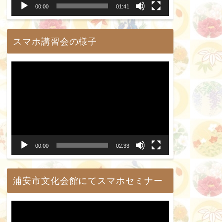
00:00
01:41
ヤ
ー
スマホ講習会の様子
動
画
プ
レ
ー
00:00
02:33
ヤ
ー
浦安市文化会館にてスマホセミナー
動