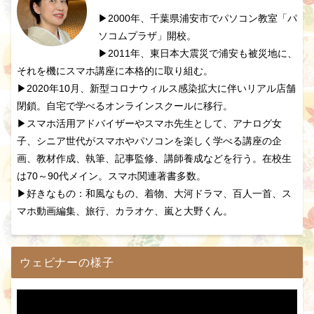
▶2000年、千葉県浦安市でパソコン教室「パ
ソコムプラザ」開校。
▶2011年、東日本大震災で浦安も被災地に、
それを機にスマホ講座に本格的に取り組む。
▶2020年10月、新型コロナウィルス感染拡大に伴いリアル店舗
閉鎖。自宅で学べるオンラインスクールに移行。
▶スマホ活用アドバイザーやスマホ先生として、アナログ女
子、シニア世代がスマホやパソコンを楽しく学べる講座の企
画、教材作成、執筆、記事監修、講師養成などを行う。在校生
は70～90代メイン。スマホ関連著書多数。
▶好きなもの：和風なもの、着物、大河ドラマ、百人一首、ス
マホ動画編集、旅行、カラオケ、嵐と大野くん。
ウェビナーの様子
動