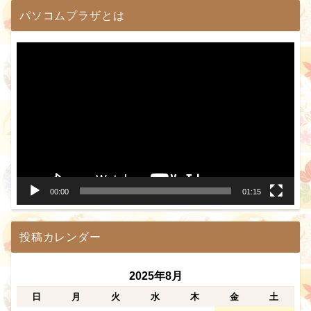
パソコムプラザとは
動
画
プ
レ
ー
ヤ
ー
00:00
01:15
投稿カレンダー
2025年8月
日
月
火
水
木
金
土