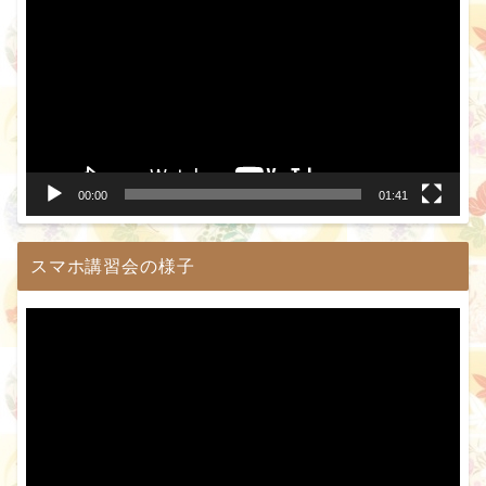
画
プ
レ
ー
ヤ
ー
00:00
01:41
スマホ講習会の様子
動
画
プ
レ
ー
ヤ