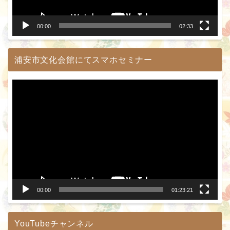
ー
00:00
02:33
浦安市文化会館にてスマホセミナー
動
画
プ
レ
ー
ヤ
ー
00:00
01:23:21
YouTubeチャンネル