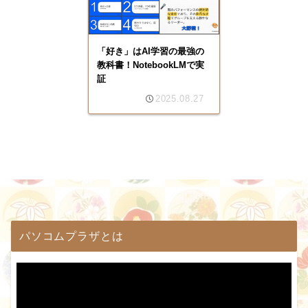
「好き」はAI学習の最強の
教科書！NotebookLMで実
証
2025.08.27
パソコムプラザとは
動
画