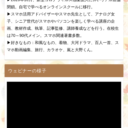
閉鎖。自宅で学べるオンラインスクールに移行。
▶スマホ活用アドバイザーやスマホ先生として、アナログ女
子、シニア世代がスマホやパソコンを楽しく学べる講座の企
画、教材作成、執筆、記事監修、講師養成などを行う。在校生
は70～90代メイン。スマホ関連著書多数。
▶好きなもの：和風なもの、着物、大河ドラマ、百人一首、ス
マホ動画編集、旅行、カラオケ、嵐と大野くん。
ウェビナーの様子
動
画
プ
レ
ー
ヤ