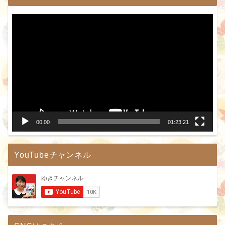
動
画
プ
レ
ー
ヤ
ー
00:00
01:23:21
YouTubeチャンネル