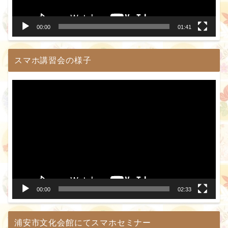
ー
00:00
01:41
スマホ講習会の様子
動
画
プ
レ
ー
ヤ
ー
00:00
02:33
浦安市文化会館にてスマホセミナー