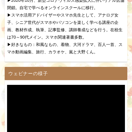
▶2020年10月、新型コロナウィルス感染拡大に伴いリアル店舗
閉鎖。自宅で学べるオンラインスクールに移行。
▶スマホ活用アドバイザーやスマホ先生として、アナログ女
子、シニア世代がスマホやパソコンを楽しく学べる講座の企
画、教材作成、執筆、記事監修、講師養成などを行う。在校生
は70～90代メイン。スマホ関連著書多数。
▶好きなもの：和風なもの、着物、大河ドラマ、百人一首、ス
マホ動画編集、旅行、カラオケ、嵐と大野くん。
ウェビナーの様子
動
画
プ
レ
ー
ヤ