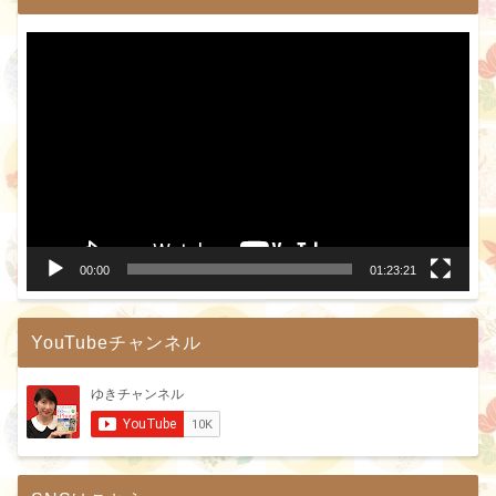
動
画
プ
レ
ー
ヤ
ー
00:00
01:23:21
YouTubeチャンネル