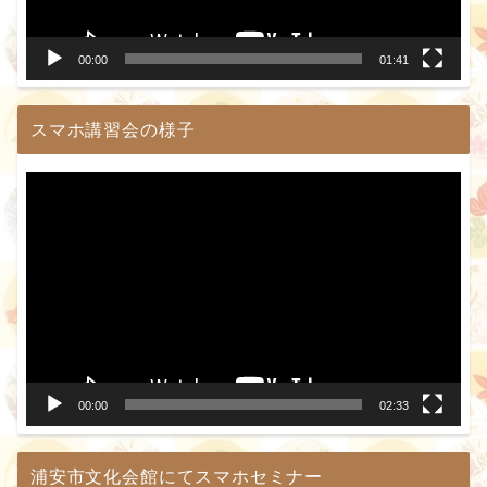
ー
00:00
01:41
スマホ講習会の様子
動
画
プ
レ
ー
ヤ
ー
00:00
02:33
浦安市文化会館にてスマホセミナー