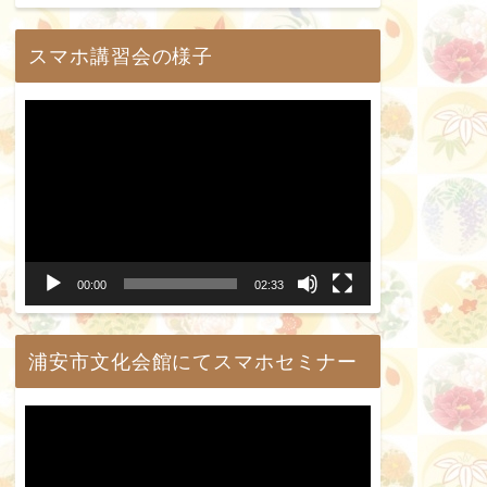
ー
スマホ講習会の様子
動
画
プ
レ
ー
00:00
02:33
ヤ
ー
浦安市文化会館にてスマホセミナー
動
画