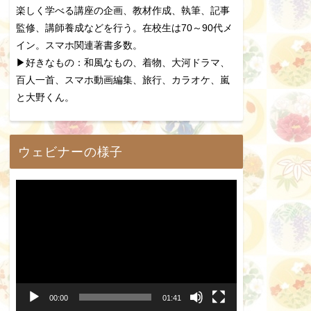
楽しく学べる講座の企画、教材作成、執筆、記事
監修、講師養成などを行う。在校生は70～90代メ
イン。スマホ関連著書多数。
▶好きなもの：和風なもの、着物、大河ドラマ、
百人一首、スマホ動画編集、旅行、カラオケ、嵐
と大野くん。
ウェビナーの様子
動
画
プ
レ
ー
00:00
01:41
ヤ