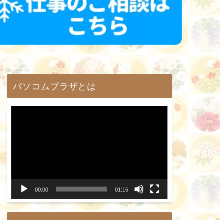
パソコムプラザとは
動
画
プ
レ
ー
00:00
01:15
ヤ
ー