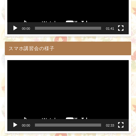
ー
ヤ
ー
00:00
01:41
スマホ講習会の様子
動
画
プ
レ
ー
ヤ
ー
00:00
02:33