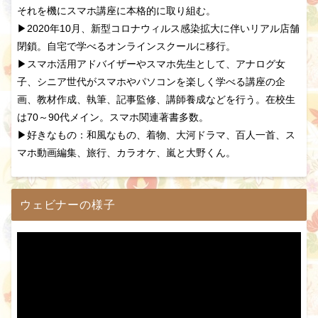
それを機にスマホ講座に本格的に取り組む。
▶2020年10月、新型コロナウィルス感染拡大に伴いリアル店舗
閉鎖。自宅で学べるオンラインスクールに移行。
▶スマホ活用アドバイザーやスマホ先生として、アナログ女
子、シニア世代がスマホやパソコンを楽しく学べる講座の企
画、教材作成、執筆、記事監修、講師養成などを行う。在校生
は70～90代メイン。スマホ関連著書多数。
▶好きなもの：和風なもの、着物、大河ドラマ、百人一首、ス
マホ動画編集、旅行、カラオケ、嵐と大野くん。
ウェビナーの様子
動
画
プ
レ