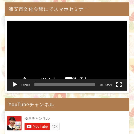
浦安市文化会館にてスマホセミナー
動
画
プ
レ
ー
ヤ
ー
00:00
01:23:21
YouTubeチャンネル