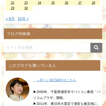
22
23
24
25
26
27
28
29
30
« 8月
10月 »
ブログ内検索
このブログを書いている人
→詳しい自己紹介はこちら
▶2000年、千葉県浦安市でパソコン教室「パ
ソコムプラザ」開校。
▶2011年、東日本大震災で浦安も被災地に、