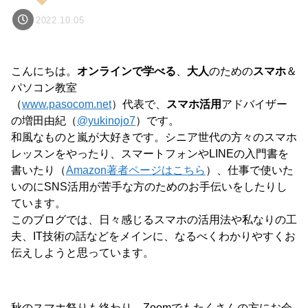
2022.10.05
こんにちは。
オンラインで学べる
、
大人
のための
スマホ
＆
パソコン教室
（
www.pasocom.net
）代表で、
スマホ活用
アドバイザー
の増田由紀（
@yukinojo7
）です。
和風なものと嵐が大好きです。シニア世代の方々のスマホ
レッスンをやったり、スマートフォンやLINEの入門書を
書いたり（
Amazon著者ページはこちら
）、仕事で使いた
いのにSNS活用が苦手な方のためのお手伝いをしたりし
ています。
このブログでは、日々感じるスマホの活用法や私なりの工
夫、IT技術の話などをメインに、なるべくわかりやすくお
伝えしようと思っています。
秋のスマホ祭りも終わり、Zoomでもたくさんの方にお会