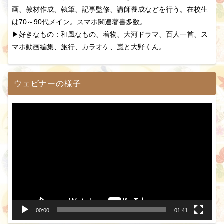
画、教材作成、執筆、記事監修、講師養成などを行う。在校生
は70～90代メイン。スマホ関連著書多数。
▶好きなもの：和風なもの、着物、大河ドラマ、百人一首、ス
マホ動画編集、旅行、カラオケ、嵐と大野くん。
ウェビナーの様子
動
画
プ
レ
ー
ヤ
ー
00:00
01:41