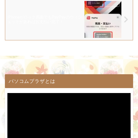
iPhoneがロック画面でもPayPayのウィジ
ェットがあればお支払い完了！
パソコムプラザとは
動
画
プ
レ
ー