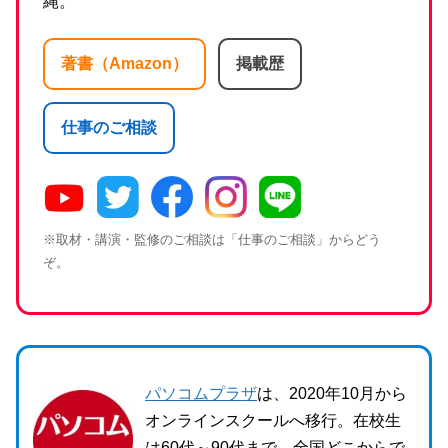
縄。
著書（Amazon）
掲載歴
仕事のご相談
※取材・講演・監修のご相談は「仕事のご相談」からどう
ぞ。
パソコムプラザ
は、2020年10月から
オンラインスクールへ移行。在校生
は60代～90代まで。全国どこからで