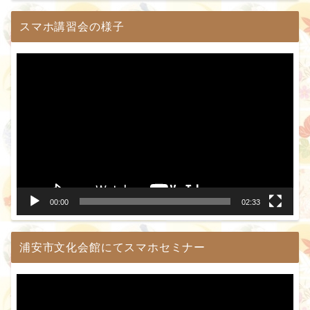
スマホ講習会の様子
動
画
プ
レ
ー
ヤ
ー
00:00
02:33
浦安市文化会館にてスマホセミナー
動
画