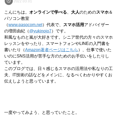
2022.03.01
こんにちは。
オンラインで学べる
、
大人
のための
スマホ
＆
パソコン教室
（
www.pasocom.net
）代表で、
スマホ活用
アドバイザー
の増田由紀（
@yukinojo7
）です。
和風なものと嵐が大好きです。シニア世代の方々のスマホ
レッスンをやったり、スマートフォンやLINEの入門書を
書いたり（
Amazon著者ページはこちら
）、仕事で使いた
いのにSNS活用が苦手な方のためのお手伝いをしたりし
ています。
このブログでは、日々感じるスマホの活用法や私なりの工
夫、IT技術の話などをメインに、なるべくわかりやすくお
伝えしようと思っています。
一度やってみよう、と思っていたこと。