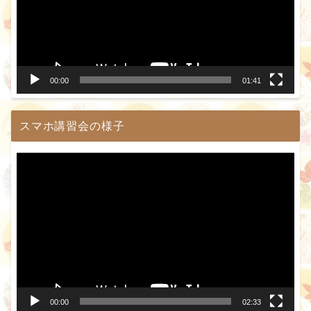
ー
ヤ
ー
00:00
01:41
スマホ講習会の様子
動
画
プ
レ
ー
ヤ
ー
00:00
02:33