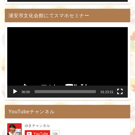
浦安市文化会館にてスマホセミナー
動
画
プ
レ
ー
ヤ
ー
00:00
01:23:21
YouTubeチャンネル