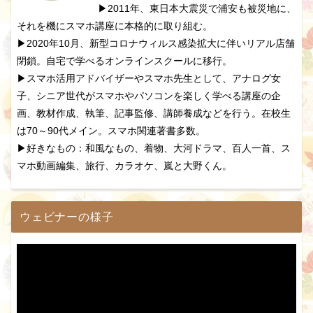
▶2011年、東日本大震災で浦安も被災地に、
それを機にスマホ講座に本格的に取り組む。
▶2020年10月、新型コロナウィルス感染拡大に伴いリアル店舗
閉鎖。自宅で学べるオンラインスクールに移行。
▶スマホ活用アドバイザーやスマホ先生として、アナログ女
子、シニア世代がスマホやパソコンを楽しく学べる講座の企
画、教材作成、執筆、記事監修、講師養成などを行う。在校生
は70～90代メイン。スマホ関連著書多数。
▶好きなもの：和風なもの、着物、大河ドラマ、百人一首、ス
マホ動画編集、旅行、カラオケ、嵐と大野くん。
ウェビナーの様子
動
画
プ
レ