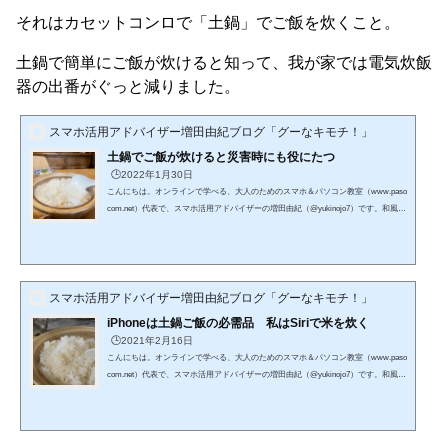
それはカセットコンロで「土鍋」でご飯を炊くこと。
土鍋で簡単にご飯が炊けると知って、我が家では電気炊飯
器の出番がぐっと減りました。
スマホ活用アドバイザー増田由紀ブログ「グーなキモチ！」
土鍋でご飯が炊けると災害時にも役にたつ
🕒️2022年1月30日
こんにちは。オンラインで学べる、大人のためのスマホ＆パソコン教室（www.paso
com.net）代表で、スマホ活用アドバイザーの増田由紀（@yukinojo7）です。和風な
ものと嵐が大好きです。シニア世代の方々のスマホレッスンをやったり、スマート
フォンやLINEの入門書を書いたり（Amazon著者ページはこちら）、仕事で使いた
いのにSNS活用が苦手な方のためのお手伝いをしたりしています。このブログで
は、日々感じるスマホの活用法や私なりの工夫、IT技術の話などをメインに、なる
べくわかりやすくお伝えしようと思っています。 土鍋で...
スマホ活用アドバイザー増田由紀ブログ「グーなキモチ！」
iPhoneは土鍋ご飯の必需品 私はSiriで米を炊く
🕒️2021年2月16日
こんにちは。オンラインで学べる、大人のためのスマホ＆パソコン教室（www.paso
com.net）代表で、スマホ活用アドバイザーの増田由紀（@yukinojo7）です。和風な
ものと嵐が大好きです。シニア世代の方々のスマホレッスンをやったり、スマート
フォンやLINEの入門書を書いたり、仕事で使いたいのにSNS活用が苦手な方のため
のお手伝いをしたりしています。停電してもご飯が炊けるようになっておかなくち
ゃ。ということで、最近は土鍋でご飯を炊いています。それもiPhoneを片手にね。