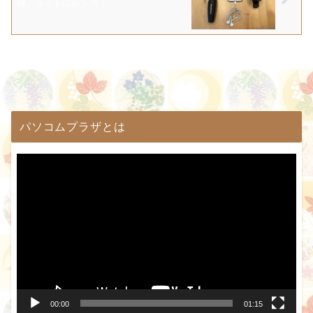
脚、ライトにレンズ！
パソコムプラザとは
動
画
プ
レ
ー
ヤ
ー
00:00
01:15