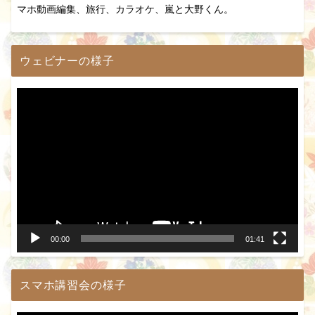
マホ動画編集、旅行、カラオケ、嵐と大野くん。
ウェビナーの様子
動
画
プ
レ
ー
ヤ
ー
00:00
01:41
スマホ講習会の様子