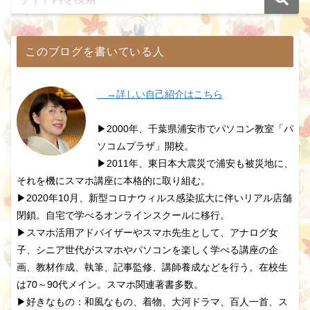
このブログを書いている人
→詳しい自己紹介はこちら
▶2000年、千葉県浦安市でパソコン教室「パ
ソコムプラザ」開校。
▶2011年、東日本大震災で浦安も被災地に、
それを機にスマホ講座に本格的に取り組む。
▶2020年10月、新型コロナウィルス感染拡大に伴いリアル店舗
閉鎖。自宅で学べるオンラインスクールに移行。
▶スマホ活用アドバイザーやスマホ先生として、アナログ女
子、シニア世代がスマホやパソコンを楽しく学べる講座の企
画、教材作成、執筆、記事監修、講師養成などを行う。在校生
は70～90代メイン。スマホ関連著書多数。
▶好きなもの：和風なもの、着物、大河ドラマ、百人一首、ス