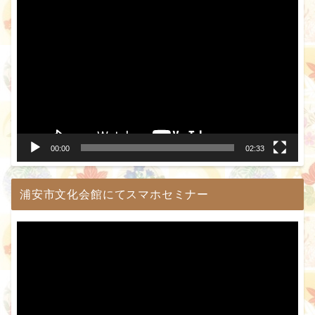
動
画
プ
レ
ー
ヤ
ー
00:00
02:33
浦安市文化会館にてスマホセミナー
動
画
プ
レ
ー