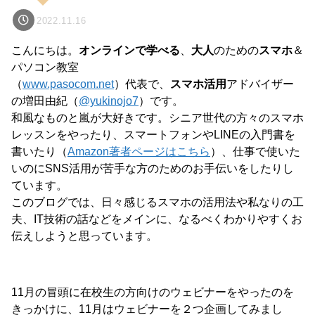
2022.11.16
こんにちは。
オンラインで学べる
、
大人
のための
スマホ
＆
パソコン教室
（
www.pasocom.net
）代表で、
スマホ活用
アドバイザー
の増田由紀（
@yukinojo7
）です。
和風なものと嵐が大好きです。シニア世代の方々のスマホ
レッスンをやったり、スマートフォンやLINEの入門書を
書いたり（
Amazon著者ページはこちら
）、仕事で使いた
いのにSNS活用が苦手な方のためのお手伝いをしたりし
ています。
このブログでは、日々感じるスマホの活用法や私なりの工
夫、IT技術の話などをメインに、なるべくわかりやすくお
伝えしようと思っています。
11月の冒頭に在校生の方向けのウェビナーをやったのを
きっかけに、11月はウェビナーを２つ企画してみまし