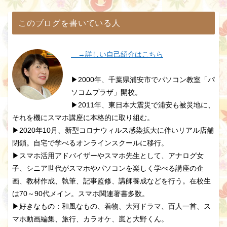
このブログを書いている人
→詳しい自己紹介はこちら
▶2000年、千葉県浦安市でパソコン教室「パ
ソコムプラザ」開校。
▶2011年、東日本大震災で浦安も被災地に、
それを機にスマホ講座に本格的に取り組む。
▶2020年10月、新型コロナウィルス感染拡大に伴いリアル店舗
閉鎖。自宅で学べるオンラインスクールに移行。
▶スマホ活用アドバイザーやスマホ先生として、アナログ女
子、シニア世代がスマホやパソコンを楽しく学べる講座の企
画、教材作成、執筆、記事監修、講師養成などを行う。在校生
は70～90代メイン。スマホ関連著書多数。
▶好きなもの：和風なもの、着物、大河ドラマ、百人一首、ス
マホ動画編集、旅行、カラオケ、嵐と大野くん。