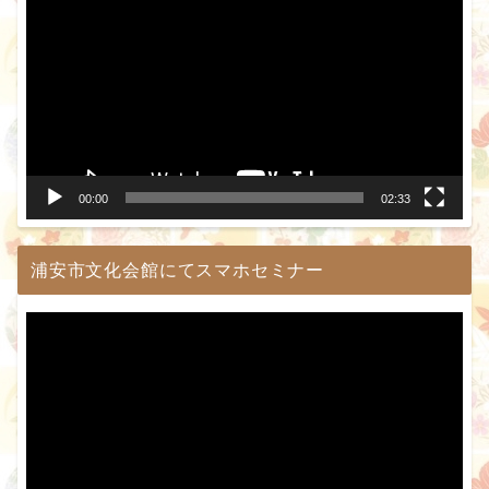
画
プ
レ
ー
ヤ
ー
00:00
02:33
浦安市文化会館にてスマホセミナー
動
画
プ
レ
ー
ヤ