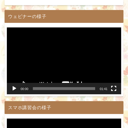
ウェビナーの様子
動
画
プ
レ
ー
ヤ
ー
00:00
01:41
スマホ講習会の様子
動