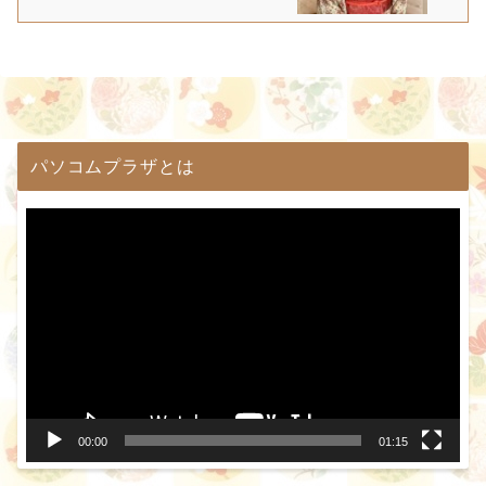
パソコムプラザとは
動
画
プ
レ
ー
ヤ
ー
00:00
01:15