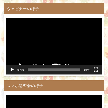
ウェビナーの様子
動
画
プ
レ
ー
ヤ
ー
00:00
01:41
スマホ講習会の様子
動
画