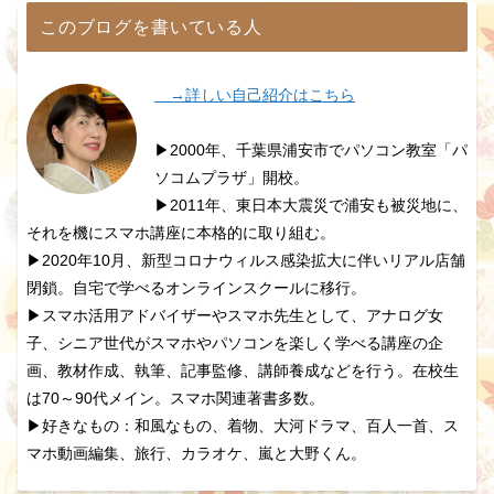
このブログを書いている人
→詳しい自己紹介はこちら
▶2000年、千葉県浦安市でパソコン教室「パ
ソコムプラザ」開校。
▶2011年、東日本大震災で浦安も被災地に、
それを機にスマホ講座に本格的に取り組む。
▶2020年10月、新型コロナウィルス感染拡大に伴いリアル店舗
閉鎖。自宅で学べるオンラインスクールに移行。
▶スマホ活用アドバイザーやスマホ先生として、アナログ女
子、シニア世代がスマホやパソコンを楽しく学べる講座の企
画、教材作成、執筆、記事監修、講師養成などを行う。在校生
は70～90代メイン。スマホ関連著書多数。
▶好きなもの：和風なもの、着物、大河ドラマ、百人一首、ス
マホ動画編集、旅行、カラオケ、嵐と大野くん。