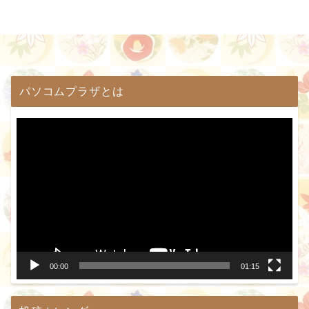
パソコムプラザとは
動
画
プ
レ
ー
ヤ
ー
00:00
01:15