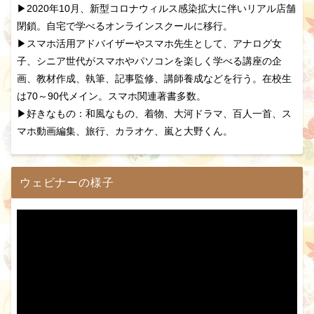
▶2020年10月、新型コロナウィルス感染拡大に伴いリアル店舗
閉鎖。自宅で学べるオンラインスクールに移行。
▶スマホ活用アドバイザーやスマホ先生として、アナログ女
子、シニア世代がスマホやパソコンを楽しく学べる講座の企
画、教材作成、執筆、記事監修、講師養成などを行う。在校生
は70～90代メイン。スマホ関連著書多数。
▶好きなもの：和風なもの、着物、大河ドラマ、百人一首、ス
マホ動画編集、旅行、カラオケ、嵐と大野くん。
ウェビナーの様子
動
画
プ
レ
ー