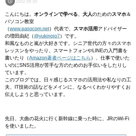
2022.08.30
こんにちは。
オンラインで学べる
、
大人
のための
スマホ
＆
パソコン教室
（
www.pasocom.net
）代表で、
スマホ活用
アドバイザー
の増田由紀（
@yukinojo7
）です。
和風なものと嵐が大好きです。シニア世代の方々のスマホ
レッスンをやったり、スマートフォンやLINEの入門書を
書いたり（
Amazon著者ページはこちら
）、仕事で使いた
いのにSNS活用が苦手な方のためのお手伝いをしたりし
ています。
このブログでは、日々感じるスマホの活用法や私なりの工
夫、IT技術の話などをメインに、なるべくわかりやすくお
伝えしようと思っています。
先日、大曲の花火に行く新幹線に乗った時に、JRのWi-Fi
を使いました。