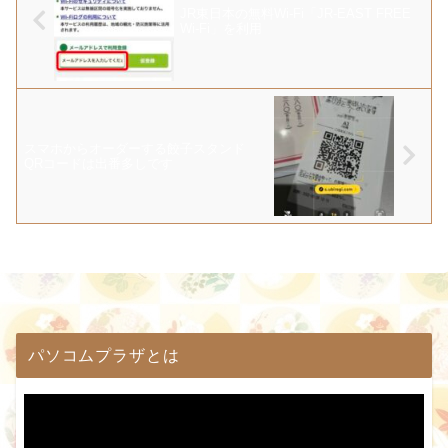
JR東日本の無料Wi-Fi「JR-EAST FREE
Wi-Fi」を利用
スマホからオーダーする餃子スタンド
QRコードは出番多しです
パソコムプラザとは
動
画