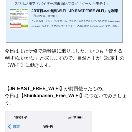
スマホ活用アドバイザー増田由紀ブログ「グーなキモチ！」
JR東日本の無料Wi-Fi「JR-EAST FREE Wi-Fi」を利用
🕒️2022年8月29日
こんにちは。オンラインで学べる、大人のためのスマホ＆パソコン教室（www.paso
com.net）代表で、スマホ活用アドバイザーの増田由紀（@yukinojo7）です。和風な
ものと嵐が大好きです。シニア世代の方々のスマホレッスンをやったり、スマート
フォンやLINEの入門書を書いたり（Amazon著者ページはこちら）、仕事で使いた
いのにSNS活用が苦手な方のためのお手伝いをしたりしています。このブログで
は、日々感じるスマホの活用法や私なりの工夫、IT技術の話などをメインに、なる
今日はまた研修で新幹線に乗りました。いつも「使える
べくわかりやすくお伝えしようと思っています。 大曲の...
WI-Fiないかな」と探しますので、自然と手が【設定】の
【Wi-Fi】に動きます。
【JR-EAST_FREE_Wi-Fi】
が前回使ったもの。
今日は
【Shinkanasen_Free_Wi-Fi】
につないでみましょ
う。