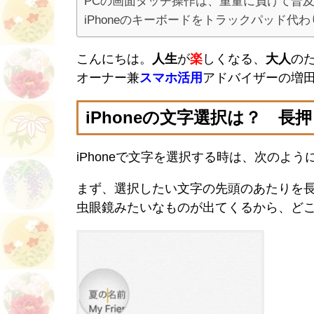
PCの画面タッチ操作は、重量に負けて普
iPhoneのキーボードをトラックパッド代わ
こんにちは。
人生
が
楽
しくなる、
大人
の
オーナー兼
スマホ活用
アドバイザーの増
iPhoneの文字選択は？ 
iPhoneで文字を選択する時は、次のよう
まず、選択したい文字の先頭のあたりを
虫眼鏡みたいなものが出てくるから、ど