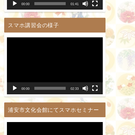
00:00
01:41
ヤ
ー
スマホ講習会の様子
動
画
プ
レ
ー
00:00
02:33
ヤ
ー
浦安市文化会館にてスマホセミナー
動