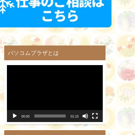
パソコムプラザとは
動
画
プ
レ
ー
00:00
01:15
ヤ
ー