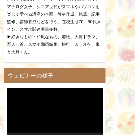
アナログ女子、シニア世代がスマホやパソコンを
楽しく学べる講座の企画、教材作成、執筆、記事
監修、講師養成などを行う。在校生は70～90代メ
イン。スマホ関連著書多数。
▶好きなもの：和風なもの、着物、大河ドラマ、
百人一首、スマホ動画編集、旅行、カラオケ、嵐
と大野くん。
ウェビナーの様子
動
画
プ
レ
ー