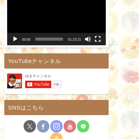
画
プ
レ
ー
00:00
01:23:21
ヤ
ー
YouTubeチャンネル
SNSはこちら